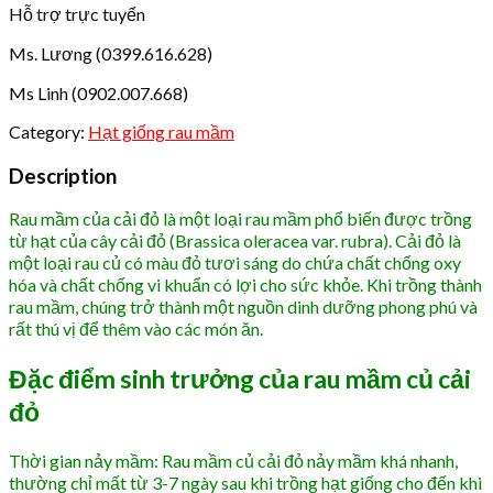
đỏ
Hỗ trợ trực tuyến
1kg
Ms. Lương (0399.616.628)
quantity
Ms Linh (0902.007.668)
Category:
Hạt giống rau mầm
Description
Rau mầm của cải đỏ là một loại rau mầm phổ biến được trồng
từ hạt của cây cải đỏ (Brassica oleracea var. rubra). Cải đỏ là
một loại rau củ có màu đỏ tươi sáng do chứa chất chống oxy
hóa và chất chống vi khuẩn có lợi cho sức khỏe. Khi trồng thành
rau mầm, chúng trở thành một nguồn dinh dưỡng phong phú và
rất thú vị để thêm vào các món ăn.
Đặc điểm sinh trưởng của rau mầm củ cải
đỏ
Thời gian nảy mầm: Rau mầm củ cải đỏ nảy mầm khá nhanh,
thường chỉ mất từ 3-7 ngày sau khi trồng hạt giống cho đến khi