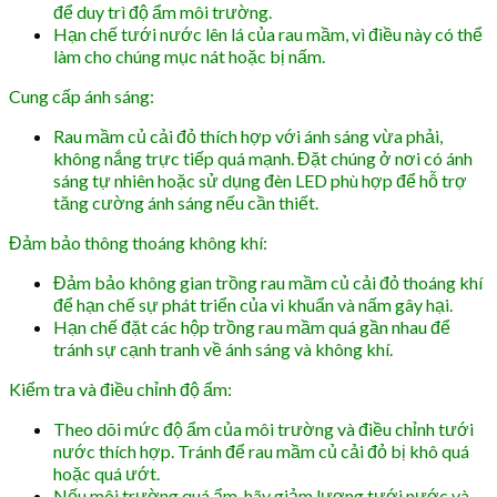
để duy trì độ ẩm môi trường.
Hạn chế tưới nước lên lá của rau mầm, vì điều này có thể
làm cho chúng mục nát hoặc bị nấm.
Cung cấp ánh sáng:
Rau mầm củ cải đỏ thích hợp với ánh sáng vừa phải,
không nắng trực tiếp quá mạnh. Đặt chúng ở nơi có ánh
sáng tự nhiên hoặc sử dụng đèn LED phù hợp để hỗ trợ
tăng cường ánh sáng nếu cần thiết.
Đảm bảo thông thoáng không khí:
Đảm bảo không gian trồng rau mầm củ cải đỏ thoáng khí
để hạn chế sự phát triển của vi khuẩn và nấm gây hại.
Hạn chế đặt các hộp trồng rau mầm quá gần nhau để
tránh sự cạnh tranh về ánh sáng và không khí.
Kiểm tra và điều chỉnh độ ẩm:
Theo dõi mức độ ẩm của môi trường và điều chỉnh tưới
nước thích hợp. Tránh để rau mầm củ cải đỏ bị khô quá
hoặc quá ướt.
Nếu môi trường quá ẩm, hãy giảm lượng tưới nước và