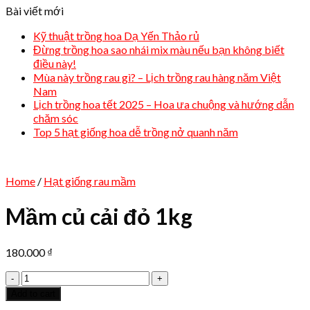
Bài viết mới
Kỹ thuật trồng hoa Dạ Yến Thảo rủ
Đừng trồng hoa sao nhái mix màu nếu bạn không biết
điều này!
Mùa này trồng rau gì? – Lịch trồng rau hàng năm Việt
Nam
Lịch trồng hoa tết 2025 – Hoa ưa chuộng và hướng dẫn
chăm sóc
Top 5 hạt giống hoa dễ trồng nở quanh năm
Home
/
Hạt giống rau mầm
Mầm củ cải đỏ 1kg
180.000
₫
Mầm
củ
Add to cart
cải