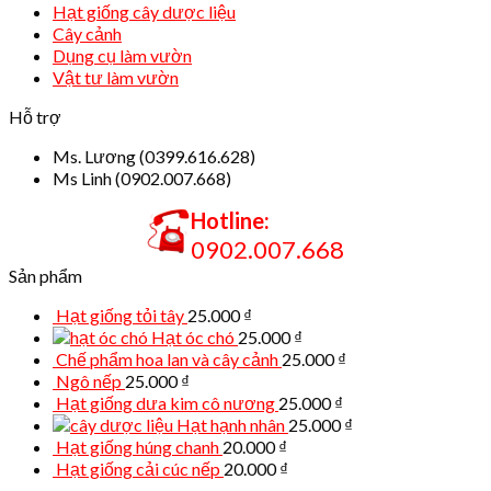
Hạt giống cây dược liệu
Cây cảnh
Dụng cụ làm vườn
Vật tư làm vườn
Hỗ trợ
Ms. Lương (0399.616.628)
Ms Linh (0902.007.668)
Hotline:
0902.007.668
Sản phẩm
Hạt giống tỏi tây
25.000
₫
Hạt óc chó
25.000
₫
Chế phẩm hoa lan và cây cảnh
25.000
₫
Ngô nếp
25.000
₫
Hạt giống dưa kim cô nương
25.000
₫
Hạt hạnh nhân
25.000
₫
Hạt giống húng chanh
20.000
₫
Hạt giống cải cúc nếp
20.000
₫