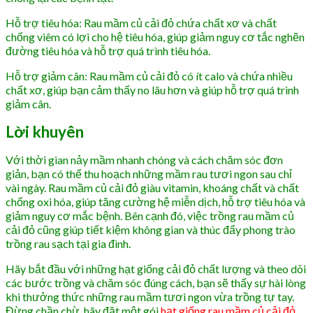
Hỗ trợ tiêu hóa: Rau mầm củ cải đỏ chứa chất xơ và chất
chống viêm có lợi cho hệ tiêu hóa, giúp giảm nguy cơ tắc nghẽn
đường tiêu hóa và hỗ trợ quá trình tiêu hóa.
Hỗ trợ giảm cân: Rau mầm củ cải đỏ có ít calo và chứa nhiều
chất xơ, giúp bạn cảm thấy no lâu hơn và giúp hỗ trợ quá trình
giảm cân.
Lời khuyên
Với thời gian nảy mầm nhanh chóng và cách chăm sóc đơn
giản, bạn có thể thu hoạch những mầm rau tươi ngon sau chỉ
vài ngày. Rau mầm củ cải đỏ giàu vitamin, khoáng chất và chất
chống oxi hóa, giúp tăng cường hệ miễn dịch, hỗ trợ tiêu hóa và
giảm nguy cơ mắc bệnh. Bên cạnh đó, việc trồng rau mầm củ
cải đỏ cũng giúp tiết kiệm không gian và thúc đẩy phong trào
trồng rau sạch tại gia đình.
Hãy bắt đầu với những hạt giống cải đỏ chất lượng và theo dõi
các bước trồng và chăm sóc đúng cách, bạn sẽ thấy sự hài lòng
khi thưởng thức những rau mầm tươi ngon vừa trồng tự tay.
Đừng chần chừ, hãy đặt một gói
hạt giống rau mầm củ cải đỏ