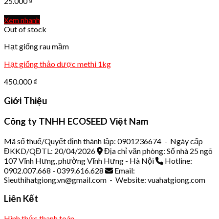
25.000
₫
Xem nhanh
Out of stock
Hạt giống rau mầm
Hạt giống thảo dược methi 1kg
450.000
₫
Giới Thiệu
Công ty TNHH ECOSEED Việt Nam
Mã số thuế/Quyết định thành lập: 0901236674 - Ngày cấp
ĐKKD/QĐTL: 20/04/2026
Địa chỉ văn phòng: Số nhà 25 ngõ
107 Vĩnh Hưng, phường Vĩnh Hưng - Hà Nội
Hotline:
0902.007.668 - 0399.616.628
Email:
Sieuthihatgiong.vn@gmail.com - Website: vuahatgiong.com
Liên Kết
Hình thức thanh toán