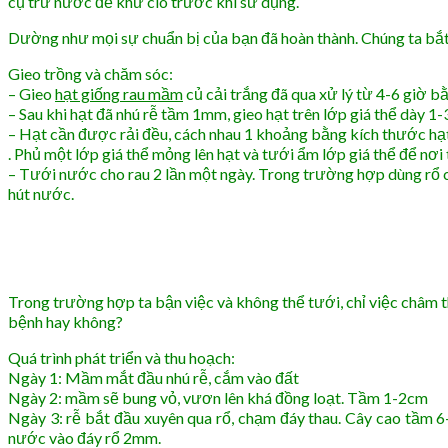
cụ trữ nước để khử clo trước khi sử dụng.
Dường như mọi sự chuẩn bị của bạn đã hoàn thành. Chúng ta bắt 
Gieo trồng và chăm sóc:
– Gieo
hạt giống rau mầm
củ cải trắng đã qua xử lý từ 4-6 giờ bằ
– Sau khi hạt đã nhú rễ tầm 1mm, gieo hạt trên lớp giá thể dày 1
– Hạt cần được rải đều, cách nhau 1 khoảng bằng kích thước hạt
. Phủ một lớp giá thể mỏng lên hạt và tưới ẩm lớp giá thể để nơi
– Tưới nước cho rau 2 lần một ngày. Trong trường hợp dùng rổ 
hút nước.
Trong trường hợp ta bận việc và không thể tưới, chỉ việc châm
bệnh hay không?
Quá trình phát triển và thu hoạch:
Ngày 1: Mầm mắt đầu nhú rễ, cắm vào đất
Ngày 2: mầm sẽ bung vỏ, vươn lên khá đồng loạt. Tầm 1-2cm
Ngày 3: rễ bắt đầu xuyên qua rổ, chạm đáy thau. Cây cao tầm 6
nước vào đáy rổ 2mm.