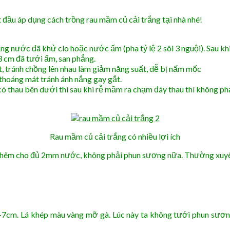
đầu áp dụng cách trồng rau mầm củ cải trắng tại nhà nhé!
ng nước đã khử clo hoặc nước ấm (pha tỷ lệ 2 sôi 3 nguội). Sau kh
-3 cm đã tưới ẩm, san phẳng.
, tránh chồng lên nhau làm giảm năng suất, dễ bị nấm mốc
 thoáng mát tránh ánh nắng gay gắt.
có thau bên dưới thì sau khi rễ mầm ra chạm đáy thau thì không 
Rau mầm củ cải trắng có nhiều lợi ích
 thêm cho đủ 2mm nước, không phải phun sương nữa. Thường xuyên
-7cm. Lá khép màu vàng mỡ gà. Lúc này ta không tưới phun sương