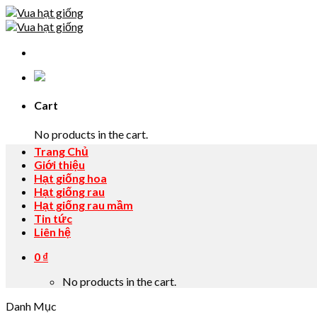
Skip
to
content
Cart
No products in the cart.
Trang Chủ
Giới thiệu
Hạt giống hoa
Hạt giống rau
Hạt giống rau mầm
Tin tức
Liên hệ
0
₫
No products in the cart.
Danh Mục