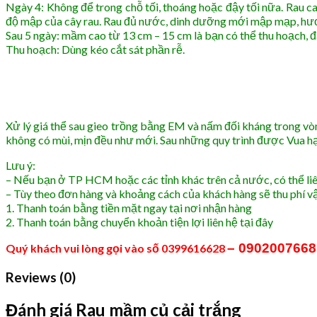
Ngày 4: Không để trong chỗ tối, thoáng hoặc đậy tối nữa. Rau c
độ mập của cây rau. Rau đủ nước, dinh dưỡng mới mập mạp, hươn
Sau 5 ngày: mầm cao từ 13 cm – 15 cm là bạn có thể thu hoạch, đ
Thu hoạch: Dùng kéo cắt sát phần rễ.
Xử lý giá thể sau gieo trồng bằng EM và nấm đối kháng trong vòn
không có mùi, mịn đều như mới. Sau những quy trình được Vua h
Lưu ý:
– Nếu bạn ở TP HCM hoặc các tỉnh khác trên cả nước, có thể liên 
– Tùy theo đơn hàng và khoảng cách của khách hàng sẽ thu phí v
1. Thanh toán bằng tiền mặt ngay tại nơi nhận hàng
2. Thanh toán bằng chuyển khoản tiện lợi liên hệ tại đây
– 090200766
Quý khách vui lòng gọi vào số 0399616628
Reviews (0)
Đánh giá Rau mầm củ cải trắng