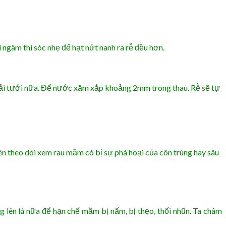
i ngâm thì sóc nhẹ để hạt nứt nanh ra rễ đều hơn.
phải tưới nữa. Để nước xăm xắp khoảng 2mm trong thau. Rễ sẽ tự
 theo dõi xem rau mầm có bị sự phá hoại của côn trùng hay sâu
 lên lá nữa để hạn chế mầm bị nấm, bị thẹo, thối nhũn. Ta châm