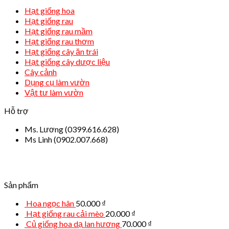
Hạt giống hoa
Hạt giống rau
Hạt giống rau mầm
Hạt giống rau thơm
Hạt giống cây ăn trái
Hạt giống cây dược liệu
Cây cảnh
Dụng cụ làm vườn
Vật tư làm vườn
Hỗ trợ
Ms. Lương (0399.616.628)
Ms Linh (0902.007.668)
Sản phẩm
Hoa ngọc hân
50.000
₫
Hạt giống rau cải mèo
20.000
₫
Củ giống hoa dạ lan hương
70.000
₫