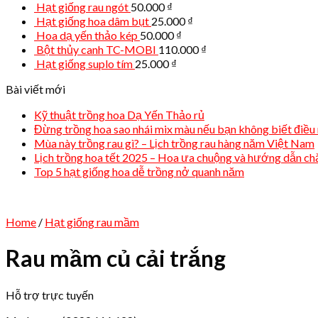
Hạt giống rau ngót
50.000
₫
Hạt giống hoa dâm bụt
25.000
₫
Hoa dạ yến thảo kép
50.000
₫
Bột thủy canh TC-MOBI
110.000
₫
Hạt giống suplo tím
25.000
₫
Bài viết mới
Kỹ thuật trồng hoa Dạ Yến Thảo rủ
Đừng trồng hoa sao nhái mix màu nếu bạn không biết điều 
Mùa này trồng rau gì? – Lịch trồng rau hàng năm Việt Nam
Lịch trồng hoa tết 2025 – Hoa ưa chuộng và hướng dẫn c
Top 5 hạt giống hoa dễ trồng nở quanh năm
Home
/
Hạt giống rau mầm
Rau mầm củ cải trắng
Hỗ trợ trực tuyến