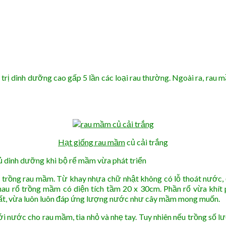
rị dinh dưỡng cao gấp 5 lần các loại rau thường. Ngoài ra, rau m
Hạt giống rau mầm
củ cải trắng
đủ dinh dưỡng khi bộ rể mầm vừa phát triển
ể trồng rau mầm. Từ khay nhựa chữ nhật không có lỗ thoát nước, đ
hau rổ trồng mầm có diện tích tầm 20 x 30cm. Phần rổ vừa khít 
đất, vừa luôn luôn đáp ứng lượng nước như cây mầm mong muốn.
ưới nước cho rau mầm, tia nhỏ và nhẹ tay. Tuy nhiên nếu trồng số l