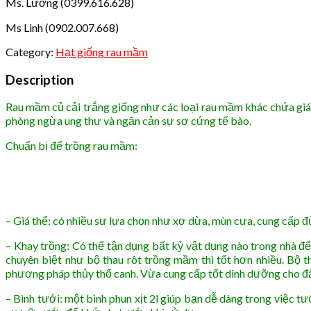
Ms. Lương (0399.616.628)
Ms Linh (0902.007.668)
Category:
Hạt giống rau mầm
Description
Rau mầm củ cải trắng giống như các loại rau mầm khác chứa giá t
phòng ngừa ung thư và ngăn cản sự sơ cứng tế bào.
Chuẩn bị để trồng rau mầm:
– Giá thể: có nhiều sự lựa chọn như xơ dừa, mùn cưa, cung cấp 
– Khay trồng: Có thể tận dụng bất kỳ vật dụng nào trong nhà đ
chuyên biệt như bộ thau rôt trồng mầm thì tốt hơn nhiều. Bộ t
phương pháp thủy thổ canh. Vừa cung cấp tốt dinh dưỡng cho 
– Bình tưới: một bình phun xịt 2l giúp bạn dễ dàng trong việc t