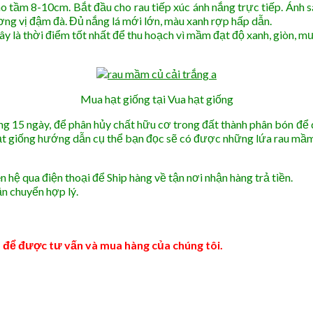
ao tầm 8-10cm. Bắt đầu cho rau tiếp xúc ánh nắng trực tiếp. Ánh 
g vị đậm đà. Đủ nắng lá mới lớn, màu xanh rợp hấp dẫn.
ây là thời điểm tốt nhất để thu hoạch vì mầm đạt độ xanh, giòn, m
Mua hạt giống tại Vua hạt giống
g 15 ngày, để phân hủy chất hữu cơ trong đất thành phân bón để dù
ạt giống hướng dẫn cụ thể bạn đọc sẽ có được những lứa rau mầm 
hệ qua điện thoại để Ship hàng về tận nơi nhận hàng trả tiền.
ận chuyển hợp lý.
8
để được tư vấn và mua hàng của chúng tôi.