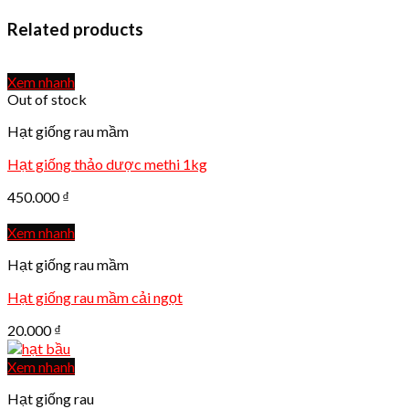
Related products
Xem nhanh
Out of stock
Hạt giống rau mầm
Hạt giống thảo dược methi 1kg
450.000
₫
Xem nhanh
Hạt giống rau mầm
Hạt giống rau mầm cải ngọt
20.000
₫
Xem nhanh
Hạt giống rau