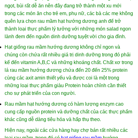
ngọt, bùi rất dễ ăn nên đây đang trở thành một xu mới
trong các món ăn cho trẻ em, phụ nữ, các bà các mẹ không
quên lựa chọn rau mầm hạt hướng dương anh để trở
thành loại thực phẩm lý tưởng với những món salad ngon
lành đem đến nguồn dinh dưỡng tuyệt vời cho gia đình.
Hạt giống rau mầm hướng dương không chỉ ngon và
chúng còn chứa rất nhiều giá trị dinh dưỡng trong đó phải
kể đến vitamin A,B,C và những khoáng chất. Chất xơ trong
lá rau mầm hướng dương chứa đến 20 đến 25% protein
cùng các axit amin thiết yếu và được coi là một trong
những loại thực phẩm giàu Protein hoàn chỉnh cần thiết
cho sự phát triển của con người.
Rau mầm hạt hướng dương có hàm lượng enzym cao
cung cấp nguồn protein và dưỡng chất của các thực phẩm
khác cũng dễ dàng tiêu hóa và hấp thụ theo.
Hiện nay, ngoài các cửa hàng hay chợ bán rất nhiều các
loại rau mầm, trong đó có
hạt giống rau mầm
hướng