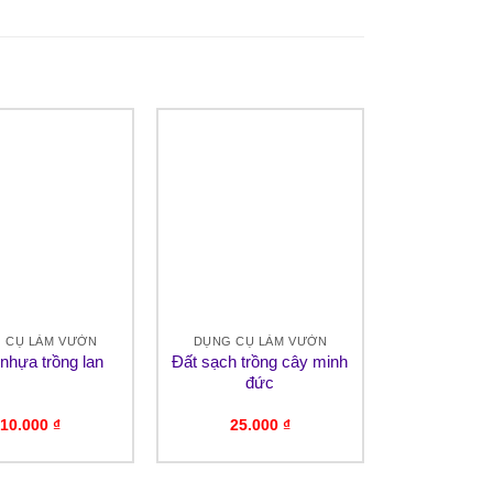
 CỤ LÀM VƯỜN
DỤNG CỤ LÀM VƯỜN
DỤNG CỤ 
nhựa trồng lan
Đất sạch trồng cây minh
Chậu nhựa t
đức
10.000
₫
25.000
₫
110.