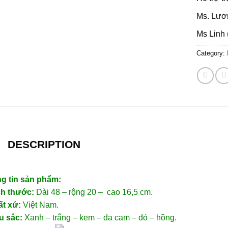
Ms. Lươ
Ms Linh 
Category:
DESCRIPTION
g tin sản phẩm:
ch thước:
Dài 48 – rộng 20 – cao 16,5 cm.
ất xứ:
Việt Nam.
u sắc:
Xanh – trắng – kem – da cam – đỏ – hồng.