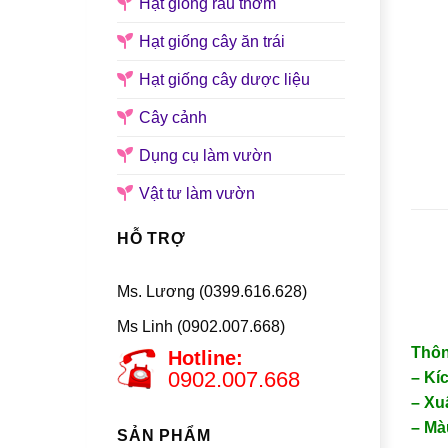
Hạt giống rau thơm
Hạt giống cây ăn trái
Hạt giống cây dược liệu
Cây cảnh
Dụng cụ làm vườn
Vật tư làm vườn
HỖ TRỢ
Ms. Lương (0399.616.628)
Ms Linh (0902.007.668)
Thôn
Hotline:
0902.007.668
– Kí
– Xu
– Mà
SẢN PHẨM