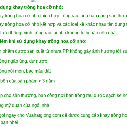
dụng khay trồng hoa cỡ nhỏ:
y trồng hoa cỡ nhỏ thích hợp trồng rau, hoa ban công sân thượ
y trồng hoa cỡ nhỏ kết hợp và các loại kệ khác nhau tận dụng tr
lưới thông minh trồng rau tại nhà không lo bị bẩn nền nhà.
iểm khi sử dụng khay trồng hoa cỡ nhỏ:
n phẩm được sản xuất từ nhựa PP không gây ảnh hưởng tới s
ống ngập úng, dư nước
ống xói mòn, bạc màu đất
 bền của sản phẩm > 3 năm
úp cho sân thượng, ban công nơi bạn trồng rau được sạch sẽ h
ng mỹ quan của ngôi nhà
gọi ngay cho Vuahatgiong.com để được cung cấp khay trồng ho
 bạn nhé!