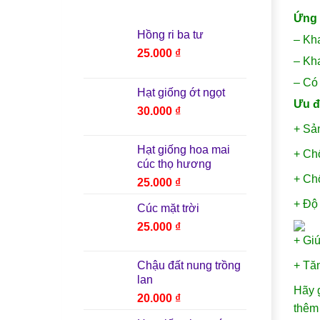
Ứng 
Hồng ri ba tư
– Kha
25.000
₫
– Kha
– Có 
Hạt giống ớt ngọt
Ưu đ
30.000
₫
+ Sả
Hạt giống hoa mai
+ Ch
cúc thọ hương
+ Ch
25.000
₫
+ Độ
Cúc mặt trời
25.000
₫
+ Gi
+ Tă
Chậu đất nung trồng
lan
Hãy 
20.000
₫
thêm