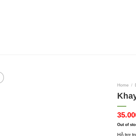
HẠT GIỐNG HOA
HẠT GIỐNG RAU
HẠT GIỐNG RA
Home
/
Khay
35.0
Out of st
Hỗ trợ t