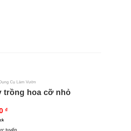
0
₫
U MẦM
TIN TỨC
LIÊN HỆ
Dụng Cụ Làm Vườn
 trồng hoa cỡ nhỏ
00
₫
ock
rực tuyến