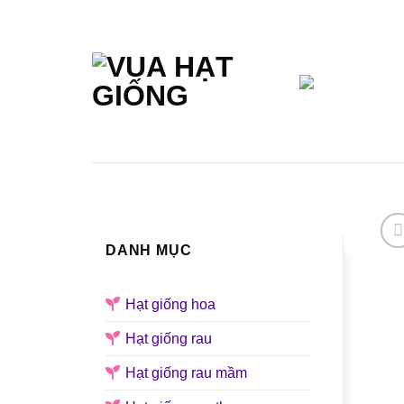
Skip
to
content
TRANG CHỦ
GIỚI THIỆU
DANH MỤC
Hạt giống hoa
Hạt giống rau
Hạt giống rau mầm