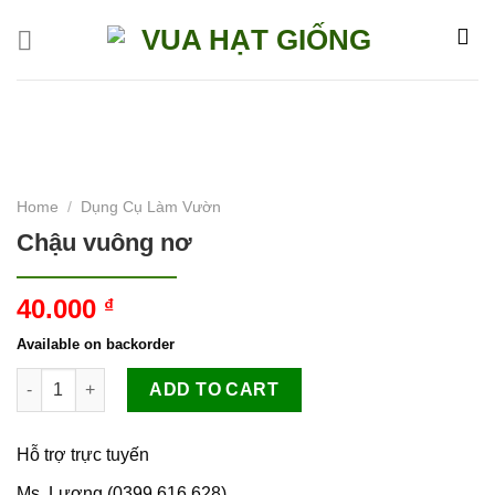
Skip
to
content
Home
/
Dụng Cụ Làm Vườn
Chậu vuông nơ
40.000
₫
Available on backorder
Chậu vuông nơ quantity
ADD TO CART
Hỗ trợ trực tuyến
Ms. Lương (0399.616.628)