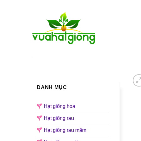
Skip
to
content
TRANG CHỦ
GIỚI THIỆU
DANH MỤC
Hạt giống hoa
Hạt giống rau
Hạt giống rau mầm