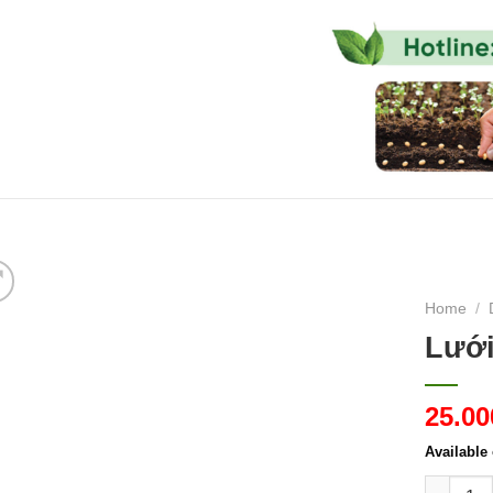
HẠT GIỐNG HOA
HẠT GIỐNG RAU
HẠT GIỐNG RA
Home
/
Lưới
25.0
Available
Lưới chố