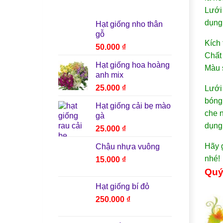
Lưới 
dụng 
Hạt giống nho thân
gỗ
Kích 
50.000
₫
Chất 
Hạt giống hoa hoàng
Màu 
anh mix
25.000
₫
Lưới 
bóng 
Hạt giống cải bẹ mào
che n
gà
dụng
25.000
₫
Hãy 
Chậu nhựa vuông
nhé!
15.000
₫
Quý
Hạt giống bí đỏ
250.000
₫