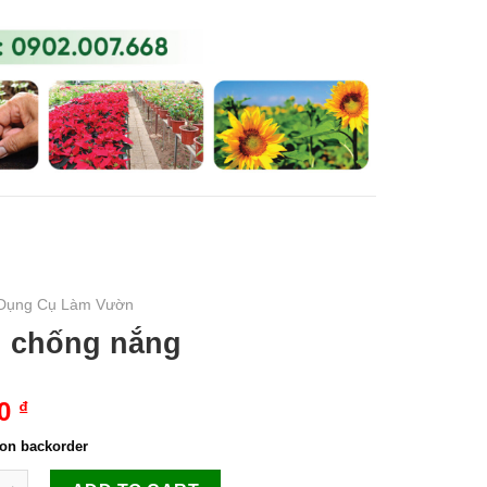
0
₫
U MẦM
TIN TỨC
LIÊN HỆ
Dụng Cụ Làm Vườn
 chống nắng
00
₫
 on backorder
ng nắng quantity