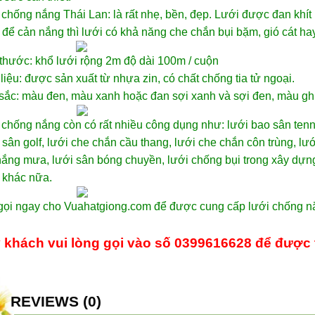
chống nắng Thái Lan: là rất nhẹ, bền, đẹp. Lưới được đan khít
để cản nắng thì lưới có khả năng che chắn bụi bặm, gió cát h
thước: khổ lưới rộng 2m độ dài 100m / cuộn
liệu: được sản xuất từ nhựa zin, có chất chống tia tử ngoại.
sắc: màu đen, màu xanh hoặc đan sợi xanh và sợi đen, màu gh
chống nắng còn có rất nhiều công dụng như: lưới bao sân tenn
sân golf, lưới che chắn cầu thang, lưới che chắn côn trùng, lướ
ắng mưa, lưới sân bóng chuyền, lưới chống bụi trong xây dựng
 khác nữa.
gọi ngay cho Vuahatgiong.com để được cung cấp lưới chống nắ
 khách vui lòng gọi vào số 0399616628 để được 
REVIEWS (0)