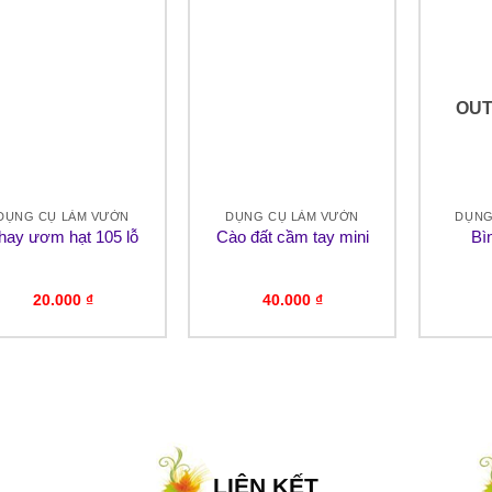
OUT
DỤNG CỤ LÀM VƯỜN
DỤNG CỤ LÀM VƯỜN
DỤNG
hay ươm hạt 105 lỗ
Cào đất cầm tay mini
Bìn
20.000
₫
40.000
₫
LIÊN KẾT