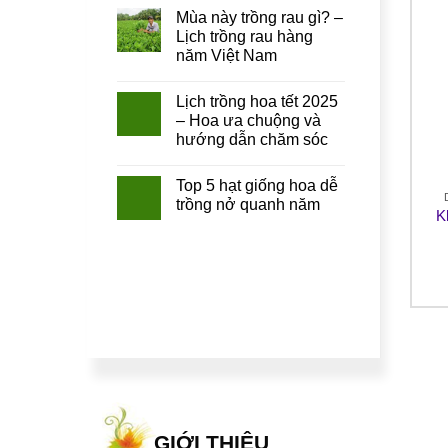
Mùa này trồng rau gì? –
Lịch trồng rau hàng
năm Việt Nam
OUT OF STOCK
Lịch trồng hoa tết 2025
– Hoa ưa chuộng và
hướng dẫn chăm sóc
Top 5 hạt giống hoa dễ
DỤNG CỤ LÀM VƯỜN
DỤNG CỤ LÀM VƯỜN
trồng nở quanh năm
Chậu kẹp lan can
Chậu nhựa tròn nơ t38
K
70.000
₫
40.000
₫
GIỚI THIỆU