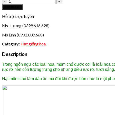
Hạt
giống
Add to cart
hoa
mõm
Hỗ trợ trực tuyến
sói
Ms. Lương (0399.616.628)
quantity
Ms Linh (0902.007.668)
Category:
Hạt giống hoa
Description
Trong ngôn ngữ các loài hoa, mõm chó được coi là loài hoa c
rực rỡ nên còn tượng trưng cho những điều rực rỡ, tươi sáng
Hạt mõm chó làm dầu ăn mà đôi khi được bán như là một phư