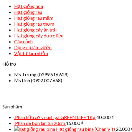
Hạt giống hoa
Hạt giống rau
Hạt giống rau mầm
Hạt giống rau thơm
Hạt giống cây ăn trái
Hạt giống cây dược liệu
Cây cảnh
Dụng cụ làm vườn
Vật tư làm vườn
Hỗ trợ
Ms. Lương (0399.616.628)
Ms Linh (0902.007.668)
Sản phẩm
Phân hữu cơ vi sinh gà GREEN LIFE 1Kg
40.000
₫
Phân dê bón lan túi 20cm
15.000
₫
Hạt giống rau bina (Chân Vịt)
20.000