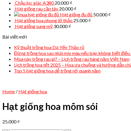
Chậu lục giác A380
20.000
₫
Hạt giống rau cần tây
20.000
₫
Hạt giống đu đủ
50.000
₫
Hạt giống hoa phong lữ thảo
25.000
₫
Hạt giống sung mỹ
30.000
₫
Bài viết mới
Kỹ thuật trồng hoa Dạ Yến Thảo rủ
Đừng trồng hoa sao nhái mix màu nếu bạn không biết điều 
Mùa này trồng rau gì? – Lịch trồng rau hàng năm Việt Nam
Lịch trồng hoa tết 2025 – Hoa ưa chuộng và hướng dẫn c
Top 5 hạt giống hoa dễ trồng nở quanh năm
Home
/
Hạt giống hoa
Hạt giống hoa mõm sói
25.000
₫