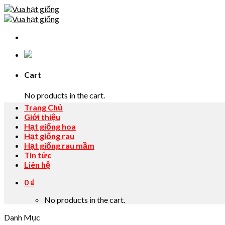
Skip
to
content
Cart
No products in the cart.
Trang Chủ
Giới thiệu
Hạt giống hoa
Hạt giống rau
Hạt giống rau mầm
Tin tức
Liên hệ
0
₫
No products in the cart.
Danh Mục