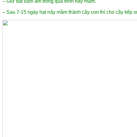
– Giữ đất luôn ẩm trong quá trình nảy mầm.
– Sau 7-15 ngày hạt nảy mầm thành cây con thì cho cây tiếp 