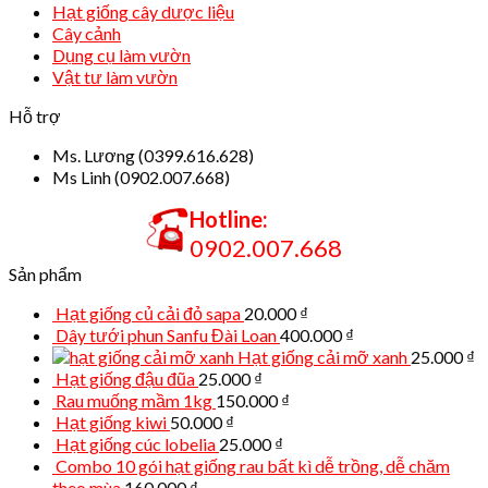
Hạt giống cây dược liệu
Cây cảnh
Dụng cụ làm vườn
Vật tư làm vườn
Hỗ trợ
Ms. Lương (0399.616.628)
Ms Linh (0902.007.668)
Hotline:
0902.007.668
Sản phẩm
Hạt giống củ cải đỏ sapa
20.000
₫
Dây tưới phun Sanfu Đài Loan
400.000
₫
Hạt giống cải mỡ xanh
25.000
₫
Hạt giống đậu đũa
25.000
₫
Rau muống mầm 1kg
150.000
₫
Hạt giống kiwi
50.000
₫
Hạt giống cúc lobelia
25.000
₫
Combo 10 gói hạt giống rau bất kì dễ trồng, dễ chăm
theo mùa
160.000
₫