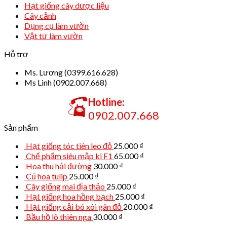
Hạt giống cây dược liệu
Cây cảnh
Dụng cụ làm vườn
Vật tư làm vườn
Hỗ trợ
Ms. Lương (0399.616.628)
Ms Linh (0902.007.668)
Hotline:
0902.007.668
Sản phẩm
Hạt giống tóc tiên leo đỏ
25.000
₫
Chế phẩm siêu mập ki F1
65.000
₫
Hoa thu hải đường
30.000
₫
Củ hoa tulip
25.000
₫
Cây giống mai địa thảo
25.000
₫
Hạt giống hoa hồng bạch
25.000
₫
Hạt giống cải bó xôi gân đỏ
20.000
₫
Bầu hồ lô thiên nga
30.000
₫