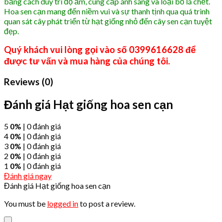
bằng cách duy trì độ ẩm, cung cấp ánh sáng và loại bỏ lá chết.
Hoa sen cạn mang đến niềm vui và sự thanh tịnh qua quá trình
quan sát cây phát triển từ hạt giống nhỏ đến cây sen cạn tuyệt
đẹp.
Quý khách vui lòng gọi vào số 0399616628 để
được tư vấn và mua hàng của chúng tôi.
Reviews (0)
Đánh giá Hạt giống hoa sen cạn
5
0%
| 0 đánh giá
4
0%
| 0 đánh giá
3
0%
| 0 đánh giá
2
0%
| 0 đánh giá
1
0%
| 0 đánh giá
Đánh giá ngay
Đánh giá Hạt giống hoa sen cạn
You must be
logged in
to post a review.