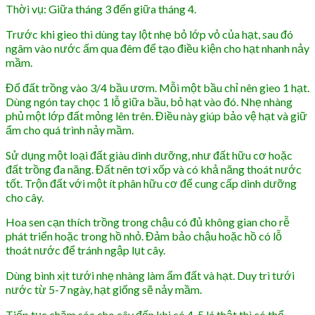
Thời vụ: Giữa tháng 3 đến giữa tháng 4.
Trước khi gieo thì dùng tay lột nhẹ bỏ lớp vỏ của hạt, sau đó
ngâm vào nước ấm qua đêm để tạo điều kiện cho hạt nhanh nảy
mầm.
Đổ đất trồng vào 3/4 bầu ươm. Mỗi một bầu chỉ nên gieo 1 hạt.
Dùng ngón tay chọc 1 lỗ giữa bầu, bỏ hạt vào đó. Nhẹ nhàng
phủ một lớp đất mỏng lên trên. Điều này giúp bảo vệ hạt và giữ
ẩm cho quá trình nảy mầm.
Sử dụng một loại đất giàu dinh dưỡng, như đất hữu cơ hoặc
đất trồng đa năng. Đất nên tơi xốp và có khả năng thoát nước
tốt. Trộn đất với một ít phân hữu cơ để cung cấp dinh dưỡng
cho cây.
Hoa sen cạn thích trồng trong chậu có đủ không gian cho rễ
phát triển hoặc trong hồ nhỏ. Đảm bảo chậu hoặc hồ có lỗ
thoát nước để tránh ngập lụt cây.
Dùng bình xịt tưới nhẹ nhàng làm ẩm đất và hạt.
Duy trì tưới
nước từ 5-7 ngày, hạt giống sẽ nảy mầm.
Tiếp tục chăm sóc cho cây đến khi có 4-5 lá thật thì có thể