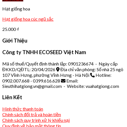
Hạt giống hoa
Hạt giống hoa cúc ngũ sắc
25.000
₫
Giới Thiệu
Công ty TNHH ECOSEED Việt Nam
Mã số thuế/Quyết định thành lập: 0901236674 - Ngày cấp
ĐKKD/QĐTL: 20/04/2026
Địa chỉ văn phòng: Số nhà 25 ngõ
107 Vĩnh Hưng, phường Vĩnh Hưng - Hà Nội
Hotline:
0902.007.668 - 0399.616.628
Email:
Sieuthihatgiong.vn@gmail.com - Website: vuahatgiong.com
Liên Kết
Hình thức thanh toán
Chính sách đổi trả và hoàn tiền
Chính sách quy trình xử lý khiếu nại
Quy định về bảo mật thông tin