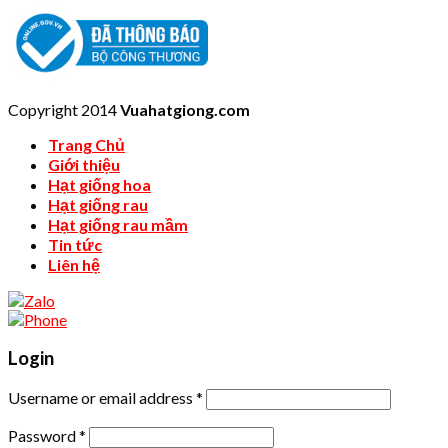
Copyright 2014
Vuahatgiong.com
Trang Chủ
Giới thiệu
Hạt giống hoa
Hạt giống rau
Hạt giống rau mầm
Tin tức
Liên hệ
Login
Username or email address
*
Password
*