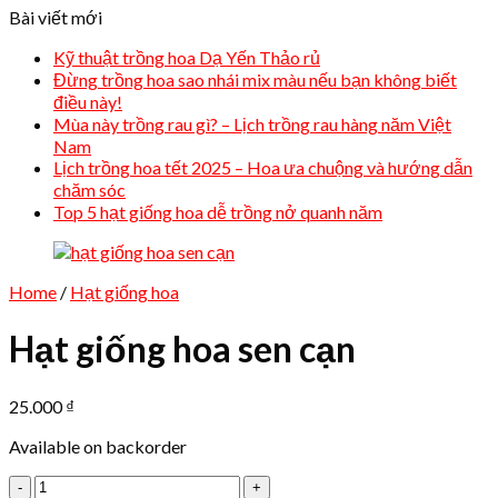
Bài viết mới
Kỹ thuật trồng hoa Dạ Yến Thảo rủ
Đừng trồng hoa sao nhái mix màu nếu bạn không biết
điều này!
Mùa này trồng rau gì? – Lịch trồng rau hàng năm Việt
Nam
Lịch trồng hoa tết 2025 – Hoa ưa chuộng và hướng dẫn
chăm sóc
Top 5 hạt giống hoa dễ trồng nở quanh năm
Home
/
Hạt giống hoa
Hạt giống hoa sen cạn
25.000
₫
Available on backorder
Hạt