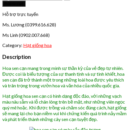
giống
Add to cart
hoa
sen
Hỗ trợ trực tuyến
cạn
Ms. Lương (0399.616.628)
quantity
Ms Linh (0902.007.668)
Category:
Hạt giống hoa
Description
Hoa sen cạn mang trong mình sự thần kỳ của vẻ đẹp tự nhiên.
Được coi là biểu tượng của sự thanh tịnh và sự tinh khiết, hoa
sen cạn đã trở thành một trong những loài hoa được yêu thích
và trân trọng trong vườn hoa và văn hóa của nhiều quốc gia.
Hạt giống hoa sen cạn có hình dạng độc đáo, với những vạch
màu nâu sẫm và lỗ chân lông trên bề mặt, như những viên ngọc
quý mê hoặc. Khi được trồng và chăm sóc đúng cách, hạt giống
sẽ mang lại cho bạn niềm vui khi chứng kiến quá trình nảy mầm
và phát triển thành những cây sen cạn tuyệt đẹp.