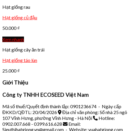
Hạt giống rau
Hạt giống củ đậu
50.000
₫
Xem nhanh
Hạt giống cây ăn trái
Hạt giống táo lùn
25.000
₫
Giới Thiệu
Công ty TNHH ECOSEED Việt Nam
Mã số thuế/Quyết định thành lập: 0901236674 - Ngày cấp
ĐKKD/QĐTL: 20/04/2026
Địa chỉ văn phòng: Số nhà 25 ngõ
107 Vĩnh Hưng, phường Vĩnh Hưng - Hà Nội
Hotline:
0902.007.668 - 0399.616.628
Email:
Sieuthihatgiong.vn@gmail.com - Website: vuahatgiong.com