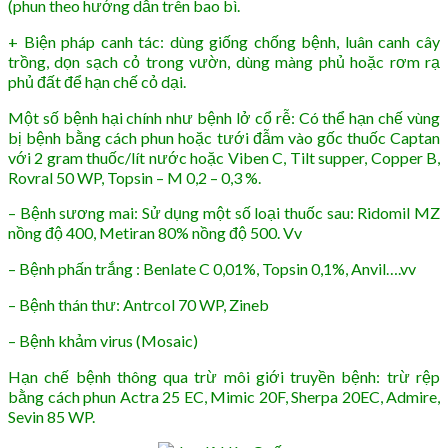
(phun theo hướng dẫn trên bao bì.
+ Biện pháp canh tác: dùng giống chống bệnh, luân canh cây
trồng, dọn sạch cỏ trong vườn, dùng màng phủ hoặc rơm rạ
phủ đất để hạn chế cỏ dại.
Một số bệnh hại chính như bệnh lở cổ rễ: Có thể hạn chế vùng
bị bệnh bằng cách phun hoặc tưới đẫm vào gốc thuốc Captan
với 2 gram thuốc/lít nước hoặc Viben C, Tilt supper, Copper B,
Rovral 50 WP, Topsin – M 0,2 – 0,3 %.
– Bệnh sương mai: Sử dụng một số loại thuốc sau: Ridomil MZ
nồng độ 400, Metiran 80% nồng độ 500. Vv
– Bệnh phấn trắng : Benlate C 0,01%, Topsin 0,1%, Anvil….vv
– Bệnh thán thư: Antrcol 70 WP, Zineb
– Bệnh khảm virus (Mosaic)
Hạn chế bệnh thông qua trừ môi giới truyền bệnh: trừ rệp
bằng cách phun Actra 25 EC, Mimic 20F, Sherpa 20EC, Admire,
Sevin 85 WP.