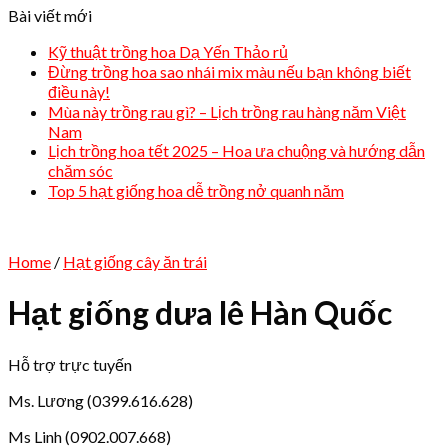
Bài viết mới
Kỹ thuật trồng hoa Dạ Yến Thảo rủ
Đừng trồng hoa sao nhái mix màu nếu bạn không biết
điều này!
Mùa này trồng rau gì? – Lịch trồng rau hàng năm Việt
Nam
Lịch trồng hoa tết 2025 – Hoa ưa chuộng và hướng dẫn
chăm sóc
Top 5 hạt giống hoa dễ trồng nở quanh năm
Home
/
Hạt giống cây ăn trái
Hạt giống dưa lê Hàn Quốc
Hỗ trợ trực tuyến
Ms. Lương (0399.616.628)
Ms Linh (0902.007.668)