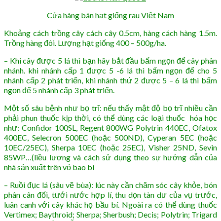
Cửa hàng bán
hạt giống rau
Việt Nam
Khoảng cách trồng cây cách cây 0.5cm, hàng cách hàng 1.5m.
Trồng hàng đôi. Lượng hạt giống 400 – 500g/ha.
– Khi cây được 5 lá thì bạn hãy bắt đầu bấm ngọn để cây phân
nhánh. khi nhánh cấp 1 được 5 -6 lá thì bấm ngọn để cho 5
nhánh cấp 2 phát triển, khi nhánh thứ 2 được 5 – 6 lá thì bấm
ngọn để 5 nhánh cấp 3 phát triển.
Một số sâu bệnh như bọ trĩ: nếu thấy mật độ bọ trĩ nhiều cần
phải phun thuốc kịp thời, có thể dùng các loại thuốc hóa học
như: Confidor 100SL, Regent 800WG Polytrin 440EC, Ofatox
400EC, Selecron 500EC (hoặc 500ND), Cyperan 5EC (hoặc
10EC/25EC), Sherpa 10EC (hoặc 25EC), Visher 25ND, Sevin
85WP…(liều lượng và cách sử dụng theo sự hướng dẫn của
nhà sản xuất trên vỏ bao bì
– Ruồi đục lá (sâu vẽ bùa): lúc này cần chăm sóc cây khỏe, bón
phân cân đối, tưới nước hợp lí, thu dọn tàn dư của vụ trước,
luân canh với cây khác họ bầu bí. Ngoài ra có thể dùng thuốc
Vertimex; Baythroid; Sherpa; Sherbush; Decis; Polytrin; Trigard