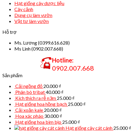
Hạt giống cây dược liệu
Cây cảnh
Dụng cụ làm vườn
Vật tư làm vườn
Hỗ trợ
Ms. Lương (0399.616.628)
Ms Linh (0902.007.668)
Hotline:
0902.007.668
Sản phẩm
Cải ngồng đỏ
20.000
₫
Phân bò tribat
40.000
₫
Kích thích ra rễ n3m
25.000
₫
Hạt giống hoa hồng bạch
25.000
₫
Cải xoăn kale
20.000
₫
Hoa xác pháo
30.000
₫
Hạt giống hoa bìm bịp
25.000
₫
Hạt giống cây cát cánh
25.000
₫