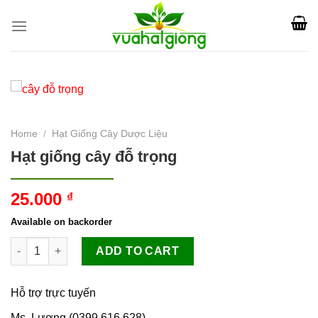
Skip
to
content
Home
/
Hạt Giống Cây Dược Liệu
Hạt giống cây đỗ trọng
25.000
₫
Available on backorder
Hạt giống cây đỗ trọng quantity
ADD TO CART
Hỗ trợ trực tuyến
Ms. Lương (0399.616.628)