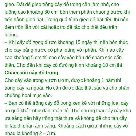
gieo. Đất để gieo trồng cây đỗ trọng cần làm nhỏ, cho
luống cao khoảng 30 cm, bón thêm phân chuồng trước khi
tiến hành gieo hạt. Trong quá trình gieo để hạt đều thì nên
đem trộn lẫn với cát hoặc tro để rắc cho thật đều trên
luống.
– Khi
cây đỗ trọng
được khoảng 15 ngày thì nên bón thúc
cho cây bằng nước có pha loãng với phân. Khi nào cây
cao khoảng 5 cm thì cho cây vào bầu để chăm sóc cẩn
thận. Cho đến khi cây có đường kính khoảng 10 cm thì
Chăm sóc cây đỗ trọng
Cho cây vào trong vườn ươm, được khoảng 1 năm thì
trồng cây ra ngoài. Hố cần được đào thật sâu và cho phân
chuồng hoai mục vào.
– Bạn có thể trồng cây đỗ trọng xen kẽ với những loại cây
ăn quả khác như đào, mận, lê. Thế nhưng loại cây này khá
ưa sáng nên hãy trồng thật thưa và không để cho tán cây
bị lấp đi phần ánh sáng. Khoảng cách giữa những cây vớ
nhau là khoảng 2 – 3 m.