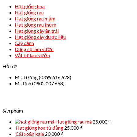
Hạt giống hoa
Hạt giống rau
Hạt giống rau mầm
Hạt giống rau thơm
Hạt giống cây ăn trái
Hạt giống cây dược liệu
Cây cảnh
Dụng cụ làm vườn
Vật tư làm vườn
Hỗ trợ
Ms. Lương (0399.616.628)
Ms Linh (0902.007.668)
Sản phẩm
Hạt giống rau má
25.000
₫
Hạt giống hoa tử đằng
25.000
₫
Cải xoăn kale
20.000
₫