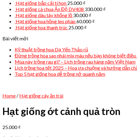
Hạt giống bắp cải tí hon
25.000
₫
Hạt giống cà chua Ấn Độ DV408
330.000
₫
Hạt giống dâu tây khổng lồ
30.000
₫
Hạt giống hoa hồng leo pháp
60.000
₫
Hạt giống hoa thanh trúc
25.000
₫
Bài viết mới
Kỹ thuật trồng hoa Dạ Yến Thảo rủ
Đừng trồng hoa sao nhái mix màu nếu bạn không biết điều 
Mùa này trồng rau gì? – Lịch trồng rau hàng năm Việt Nam
Lịch trồng hoa tết 2025 – Hoa ưa chuộng và hướng dẫn c
Top 5 hạt giống hoa dễ trồng nở quanh năm
Home
/
Hạt giống cây ăn trái
Hạt giống ớt cảnh quả tròn
25.000
₫