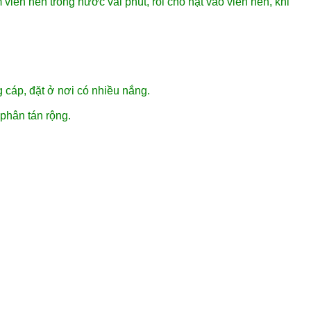
iên nén trong nước vài phút, rồi cho hạt vào viên nén, khi
 cáp, đặt ở nơi có nhiều nắng.
 phân tán rộng.