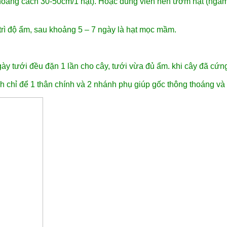
khoảng cách 30-50cm/1 hạt). Hoặc dùng viên nén ươm hạt (ngâm v
trì độ ẩm, sau khoảng 5 – 7 ngày là hạt mọc mầm.
gày tưới đều đặn 1 lần cho cây, tưới vừa đủ ẩm. khi cây đã cứng
nh chỉ để 1 thân chính và 2 nhánh phụ giúp gốc thông thoáng và