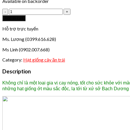
Available on backorder
Hạt
giống
Add to cart
ớt
cảnh
Hỗ trợ trực tuyến
quả
Ms. Lương (0399.616.628)
tròn
quantity
Ms Linh (0902.007.668)
Category:
Hạt giống cây ăn trái
Description
Không chỉ là một loại gia vị cay nóng, tốt cho sức khỏe với 
những hạt giống ớt màu sắc độc, lạ tới từ xứ sở Bạch Dương 