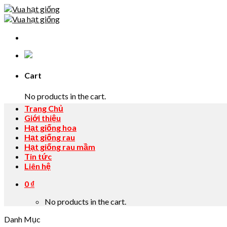
Skip
to
content
Cart
No products in the cart.
Trang Chủ
Giới thiệu
Hạt giống hoa
Hạt giống rau
Hạt giống rau mầm
Tin tức
Liên hệ
0
₫
No products in the cart.
Danh Mục