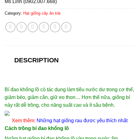
Ms Linh (0902.007.668)
Category:
Hạt giống cây ăn trái
DESCRIPTION
Bí đao khổng lồ có tác dụng làm tiêu nước dư trong cơ thể,
giảm béo, giảm cân, giữ eo thon… Hơn thế nữa, giống bí
này rất dễ trồng, cho năng suất cao và ít sâu bệnh.
Xem thêm:
Những
hạt giống rau
được yêu thích nhất
Cách trồng bí đao khổng lô
Ngâm
hạt giống
bí đao khổng lồ vào trong nước ấm