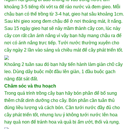
khoảng 3-5 tiếng rồi vớt ra để ráo nước và đem gieo. Mỗi
chậu bạn có thể trồng từ 3-4 hạt, gieo hạt sâu khoảng 1cm.
Sau khi gieo xong đem chậu để ở nơi thoáng mát, ít nắng.
Sau 15 ngày gieo hạt sẽ nảy mầm thành cây con, lúc này
cây con rất cần ánh nắng vì vậy bạn hãy mang chậu ra để
nơi có ánh nắng trực tiếp. Tưới nước thường xuyên cho
cây ngày 2 lần vào sáng và chiều mát để cây phát triển tốt.
Khoảng 2 tuần sau đó bạn hãy tiến hành làm giàn ch0 cây
leo. Dùng dây buộc một đầu lên giàn, 1 đầu buộc gạch
nặng đặt sát đất.
Chăm sóc và thu hoạch
Trong quá trình trồng cây bạn hãy bón phân để bổ sung
thêm chất dinh dưỡng cho cây. Bón phân cần tuân thủ
đúng liều lượng và cách bón. Cần tưới nước đầy đủ cho
cây phát triển tốt, nhưng lưu ý không tưới nước lên hoa
hay quả non để tránh hoa và quả bị ẩm ướt, thối và rụng.