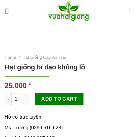
Skip
to
content
Home
/
Hạt Giống Cây Ăn Trái
Hạt giống bí đao khổng lồ
25.000
₫
Hạt giống bí đao khổng lồ quantity
ADD TO CART
Hỗ trợ trực tuyến
Ms. Lương (0399.616.628)