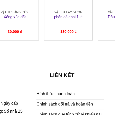
VẬT TƯ LÀM VƯỜN
VẬT TƯ LÀM VƯỜN
VẬT
Xẻng xúc đất
phân cá chai 1 lít
Đầu 
30.000
₫
130.000
₫
LIÊN KẾT
Hình thức thanh toán
- Ngày cấp
Chính sách đổi trả và hoàn tiền
g: Số nhà 25
Chính sách quy trình xử lý khiếu nại