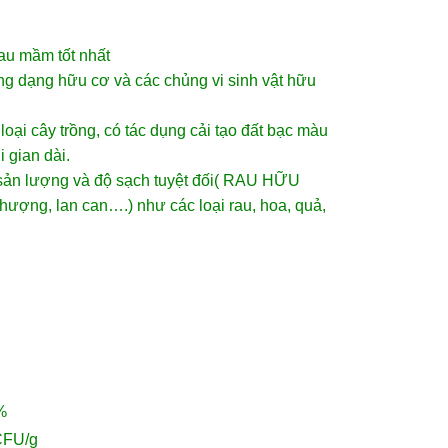
rau mầm
tốt nhất
g dạng hữu cơ và các chủng vi sinh vật hữu
oại cây trồng, có tác dụng cải tạo đất bạc màu
 gian dài.
 sản lượng và độ sạch tuyệt đối( RAU HỮU
thượng, lan can….) như các loại rau, hoa, quả,
%
FU/g