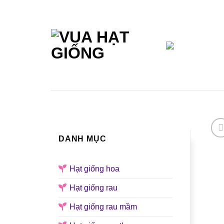
Skip
to
content
TRANG CHỦ
GIỚI THIỆU
DANH MỤC
Hạt giống hoa
Hạt giống rau
Hạt giống rau mầm