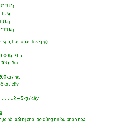
CFU/g
FU/g
FU/g
CFU/g
 spp, Lactobacilus spp)
0kg / ha
0kg /ha
0kg / ha
-5kg / cây
….2 – 5kg / cây
ng
 phục hồi đất bị chai do dùng nhiều phân hóa