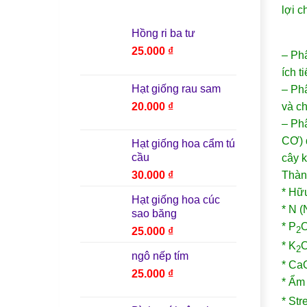
lợi c
Hồng ri ba tư
25.000
₫
– Ph
ích t
Hạt giống rau sam
– Phâ
và ch
20.000
₫
– Ph
CƠ) đ
Hạt giống hoa cẩm tú
cầu
cây 
Thàn
30.000
₫
* 
Hạt giống hoa cúc
* 
sao băng
* P
2
25.000
₫
* K
2
ngô nếp tím
* 
25.000
₫
* 
* S