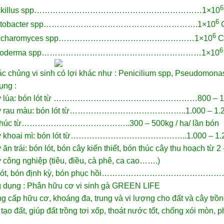
6
ackillus spp………………………………………………………1×10
6
zotobacter spp………………………………………………….1×10
C
6
accharomyces spp……………………………………………1×10
C
6
ricoderma spp……………………………………………………1×10
c chủng vi sinh có lợi khác như : Penicilium spp, Pseudomonas
ụng :
ây lúa: bón lót từ ………………………………………………800 – 1.00
y rau màu: bón lót từ……………………………………..1.000 – 1.20
thúc từ…………………………………..300 – 500kg / ha/ lần bón
y khoai mì: bón lót từ……………………………………..1.000 – 1.20
 ăn trái: bón lót, bón cây kiến thiết, bón thúc cây thu hoạch từ 2 
 công nghiệp (tiêu, điều, cà phê, ca cao…….)
 lót, bón định kỳ, bón phục hồi……………………………………………
 dụng : Phân hữu cơ vi sinh gà GREEN LIFE
g cấp hữu cơ, khoáng đa, trung và vi lượng cho đất và cây trồ
 tạo đất, giúp đất trồng tơi xốp, thoát nước tốt, chống xói mòn,