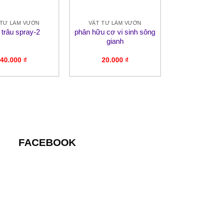
 TƯ LÀM VƯỜN
VẬT TƯ LÀM VƯỜN
VẬT TƯ 
trâu spray-2
phân hữu cơ vi sinh sông
Đầu trâu
gianh
40.000
₫
20.000
₫
40.
FACEBOOK