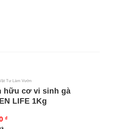
0
₫
U MẦM
TIN TỨC
LIÊN HỆ
Vật Tư Làm Vườn
 hữu cơ vi sinh gà
EN LIFE 1Kg
00
₫
ock