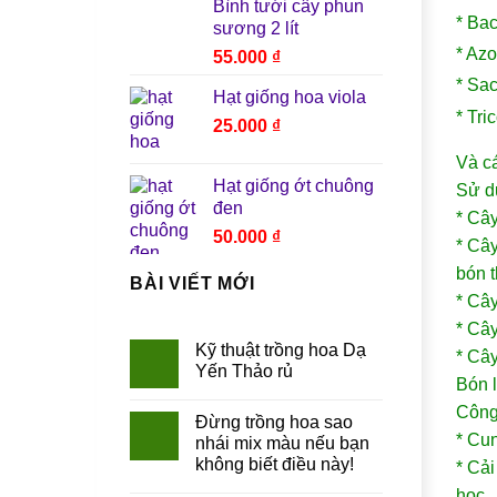
Bình tưới cây phun
* B
sương 2 lít
* A
55.000
₫
* S
Hạt giống hoa viola
* T
25.000
₫
Và cá
Hạt giống ớt chuông
Sử d
đen
* C
50.000
₫
* Câ
bón 
BÀI VIẾT MỚI
* Câ
* Cây
Kỹ thuật trồng hoa Dạ
* Cây
Yến Thảo rủ
Bón
Công
Đừng trồng hoa sao
* Cun
nhái mix màu nếu bạn
không biết điều này!
* Cải
học.