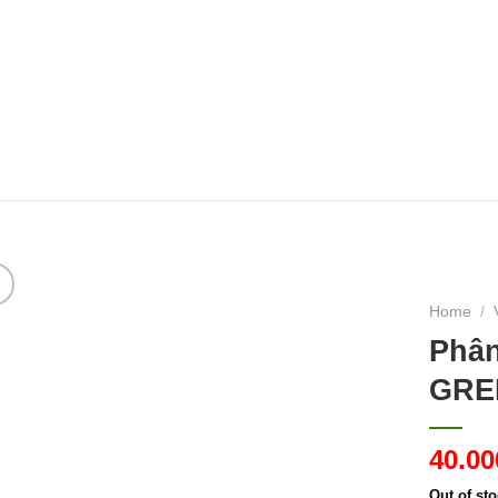
HẠT GIỐNG HOA
HẠT GIỐNG RAU
HẠT GIỐNG RA
Home
/
Phân
GRE
40.0
Out of st