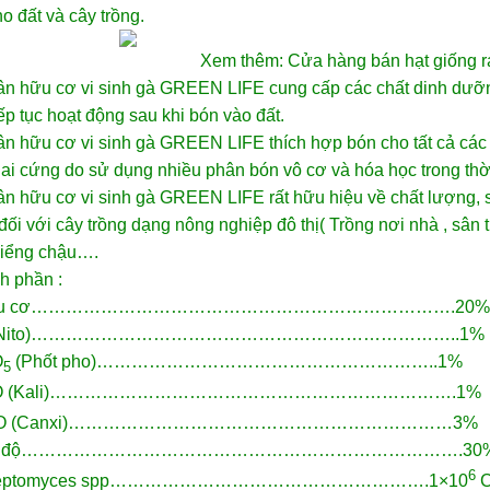
ho đất và cây trồng.
Xem thêm: Cửa hàng bán
hạt giống 
ân hữu cơ vi sinh gà GREEN LIFE cung cấp các chất dinh dưỡn
iếp tục hoạt động sau khi bón vào đất.
n hữu cơ vi sinh gà GREEN LIFE thích hợp bón cho tất cả các l
ai cứng do sử dụng nhiều phân bón vô cơ và hóa học trong thời
ân hữu cơ vi sinh gà GREEN LIFE rất hữu hiệu về chất lượng,
ối với cây trồng dạng nông nghiệp đô thị( Trồng nơi nhà , sân 
kiểng chậu….
h phần :
Hữu cơ……………………………………………………………….20%
N (Nito)………………………………………………………………..1%
O
(Phốt pho)…………………………………………………..1%
5
O (Kali)…………………………………………………………….1%
CaO (Canxi)…………………………………………………………3%
Ẩm độ………………………………………………………………….30
6
treptomyces spp……………………………………………….1×10
C