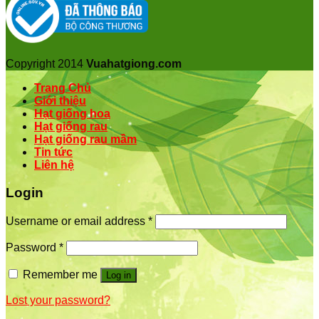
Copyright 2014
Vuahatgiong.com
Trang Chủ
Giới thiệu
Hạt giống hoa
Hạt giống rau
Hạt giống rau mầm
Tin tức
Liên hệ
Login
Username or email address
*
Password
*
Remember me
Log in
Lost your password?