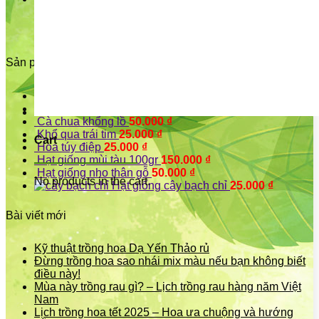
Hotline:
0902.007.668
Sản phẩm
Hạt giống cà bát tím
25.000
₫
Hạt bồ công anh
25.000
₫
Cà chua khổng lồ
50.000
₫
Khổ qua trái tim
25.000
₫
Cart
Hoa túy điệp
25.000
₫
Hạt giống mùi tàu 100gr
150.000
₫
Hạt giống nho thân gỗ
50.000
₫
No products in the cart.
Hạt giống cây bạch chỉ
25.000
₫
Bài viết mới
Kỹ thuật trồng hoa Dạ Yến Thảo rủ
Đừng trồng hoa sao nhái mix màu nếu bạn không biết
điều này!
Mùa này trồng rau gì? – Lịch trồng rau hàng năm Việt
Nam
Lịch trồng hoa tết 2025 – Hoa ưa chuộng và hướng