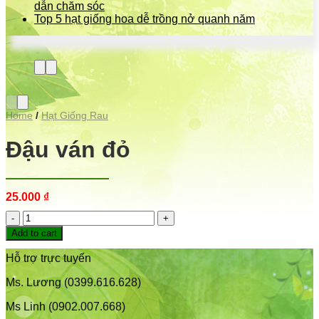
dẫn chăm sóc
Top 5 hạt giống hoa dễ trồng nở quanh năm
Home
/
Hạt Giống Rau
Đậu ván đỏ
25.000
₫
Đậu
ván
Add to cart
đỏ
quantity
Hỗ trợ trực tuyến
Ms. Lương (0399.616.628)
Ms Linh (0902.007.668)