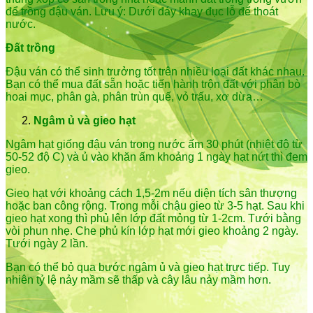
để trồng đậu ván. Lưu ý: Dưới đáy khay đục lỗ để thoát
nước.
Đất trồng
Đậu ván có thể sinh trưởng tốt trên nhiều loại đất khác nhau.
Bạn có thể mua đất sẵn hoặc tiến hành trộn đất với phân bò
hoai mục, phân gà, phân trùn quế, vỏ trấu, xơ dừa…
Ngâm ủ và gieo hạt
Ngâm hạt giống đậu ván trong nước ấm 30 phút (nhiệt độ từ
50-52 độ C) và ủ vào khăn ấm khoảng 1 ngày hạt nứt thì đem
gieo.
Gieo hạt với khoảng cách 1,5-2m nếu diện tích sân thượng
hoặc ban công rộng. Trong mỗi chậu gieo từ 3-5 hạt. Sau khi
gieo hạt xong thì phủ lên lớp đất mỏng từ 1-2cm. Tưới bằng
vòi phun nhẹ. Che phủ kín lớp hạt mới gieo khoảng 2 ngày.
Tưới ngày 2 lần.
Bạn có thể bỏ qua bước ngâm ủ và gieo hạt trực tiếp. Tuy
nhiên tỷ lệ nảy mầm sẽ thấp và cây lâu nảy mầm hơn.