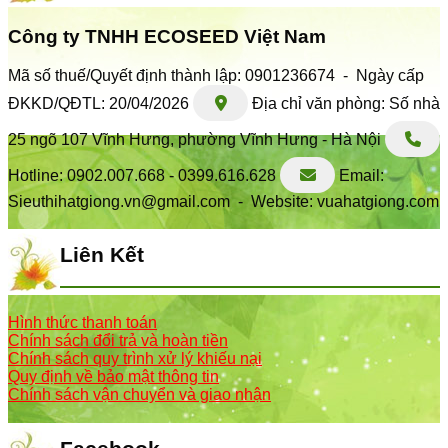
Công ty TNHH ECOSEED Việt Nam
Mã số thuế/Quyết định thành lập: 0901236674 - Ngày cấp
ĐKKD/QĐTL: 20/04/2026
Địa chỉ văn phòng: Số nhà
25 ngõ 107 Vĩnh Hưng, phường Vĩnh Hưng - Hà Nội
Hotline: 0902.007.668 - 0399.616.628
Email:
Sieuthihatgiong.vn@gmail.com - Website: vuahatgiong.com
Liên Kết
Hình thức thanh toán
Chính sách đổi trả và hoàn tiền
Chính sách quy trình xử lý khiếu nại
Quy định về bảo mật thông tin
Chính sách vận chuyển và giao nhận