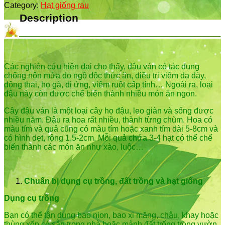
Category:
Hạt giống rau
Description
Các nghiên cứu hiện đại cho thấy, đậu ván có tác dụng
chống nôn mửa do ngộ độc thức ăn, điều trị viêm dạ dày,
động thai, họ gà, dị ứng, viêm ruột cấp tính… Ngoài ra, loại
đậu này còn được chế biến thành nhiều món ăn ngon.
Cây đậu ván là một loại cây họ đậu, leo giàn và sống được
nhiều năm. Đậu ra hoa rất nhiều, thành từng chùm. Hoa có
màu tím và quả cũng có màu tím hoặc xanh tím dài 5-8cm và
có hình dẹt, rộng 1,5-2cm. Mỗi quả chứa 3-4 hạt có thể chế
biến thành các món ăn như xào, luộc…
Chuẩn bị dụng cụ trồng, đất trồng và hạt giống
Dụng cụ trồng
Bạn có thể tận dụng bao nion, bao xi măng, chậu, khay hoặc
thùng xốp có sẵn trong nhà hoặc mảnh đất trống trong vườn