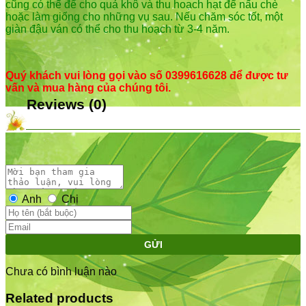
cũng có thể để cho quả khô và thu hoạch hạt để nấu chè
hoặc làm giống cho những vụ sau. Nếu chăm sóc tốt, một
giàn đậu ván có thể cho thu hoạch từ 3-4 năm.
Quý khách vui lòng gọi vào số 0399616628 để được tư
vấn và mua hàng của chúng tôi.
Reviews (0)
Anh
Chị
GỬI
Chưa có bình luận nào
Related products