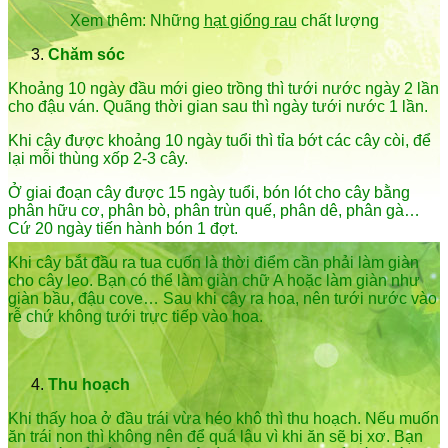
Xem thêm: Những
hạt giống rau
chất lượng
Chăm sóc
Khoảng 10 ngày đầu mới gieo trồng thì tưới nước ngày 2 lần
cho đậu ván. Quãng thời gian sau thì ngày tưới nước 1 lần.
Khi cây được khoảng 10 ngày tuổi thì tỉa bớt các cây còi, để
lại mỗi thùng xốp 2-3 cây.
Ở giai đoạn cây được 15 ngày tuổi, bón lót cho cây bằng
phân hữu cơ, phân bò, phân trùn quế, phân dê, phân gà…
Cứ 20 ngày tiến hành bón 1 đợt.
Khi cây bắt đầu ra tua cuốn là thời điểm cần phải làm giàn
cho cây leo. Bạn có thể làm giàn chữ A hoặc làm giàn như
giàn bầu, đậu cove… Sau khi cây ra hoa, nên tưới nước vào
rễ chứ không tưới trực tiếp vào hoa.
Thu hoạch
Khi thấy hoa ở đầu trái vừa héo khô thì thu hoạch. Nếu muốn
ăn trái non thì không nên để quá lâu vì khi ăn sẽ bị xơ. Bạn