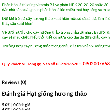
Phân bón lá thì dùng vitamin B1 và phân NPK 20-20-20 hoặc 30-1
dẫn nhà sản xuất, phun phân bón lá lúc chiều mát hay sáng sớm s
Đôi khi trên lá cây hương thảo xuất hiện một số sâu ăn lá, làm 
thấy sâu xuất hiện)
Về tưới nước cho cây hương thảo trong chậu tại nhà cần tưới đ
cây sẽ mau chết. Nếu thời tiết có mưa kéo dài thì đưa chậu cây 
Trường hợp cây hương thảo trong chậu đặt trên nền xi măng thì
– 090200766
Quý khách vui lòng gọi vào số 0399616628
Reviews (0)
Đánh giá Hạt giống hương thảo
5
0%
| 0 đánh giá
4
0%
| 0 đánh giá