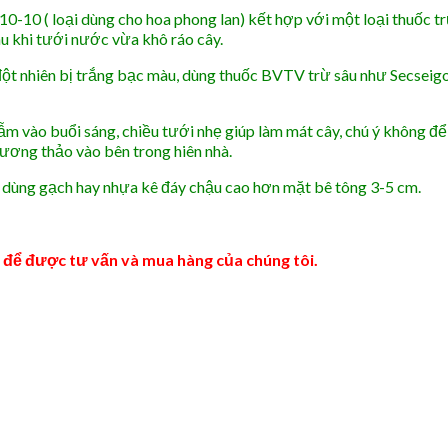
0-10 ( loại dùng cho hoa phong lan) kết hợp với một loại thuốc 
au khi tưới nước vừa khô ráo cây.
lá đột nhiên bị trắng bạc màu, dùng thuốc BVTV trừ sâu như Secseig
ẫm vào buổi sáng, chiều tưới nhẹ giúp làm mát cây, chú ý không đ
hương thảo vào bên trong hiên nhà.
 dùng gạch hay nhựa kê đáy chậu cao hơn mặt bê tông 3-5 cm.
8
để được tư vấn và mua hàng của chúng tôi.