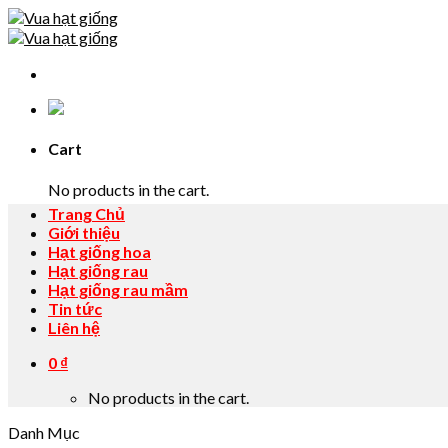
Skip
to
content
Cart
No products in the cart.
Trang Chủ
Giới thiệu
Hạt giống hoa
Hạt giống rau
Hạt giống rau mầm
Tin tức
Liên hệ
0
₫
No products in the cart.
Danh Mục