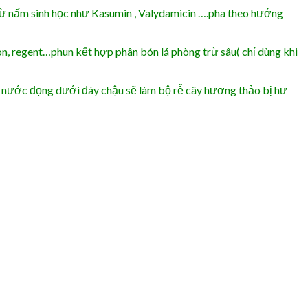
trừ nấm sinh học như Kasumin , Valydamicin ….pha theo hướng
on, regent…phun kết hợp phân bón lá phòng trừ sâu( chỉ dùng khi
ể nước đọng dưới đáy chậu sẽ làm bộ rễ cây hương thảo bị hư