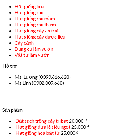
Hạt giống hoa
Hạt giống rau
Hạt giống rau mầm
Hạt giống rau thơm
Hạt giống cây ăn trái
Hạt giống cây dược liệu
Cây cảnh
Dụng cụ làm vườn
Vật tư làm vườn
Hỗ trợ
Ms. Lương (0399.616.628)
Ms Linh (0902.007.668)
Sản phẩm
Đất sạch trồng cây tribat
20.000
₫
Hạt giống dưa lê siêu ngọt
25.000
₫
Hạt giống hoa bất tử
25.000
₫