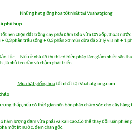
Những
hạt giống hoa
tốt nhất tại Vuahatgiong
nhà phù hợp
tốt nên chọn đất trồng cây phải đảm bảo vừa tơi xốp, thoát nước
 + 0,3 phần trấu sống + 0,3 phần xơ mùn dừa đã xứ lý vi sinh + 1
ảo Lộc…. Nếu ở nhà đô thị thì có biện pháp làm giảm nhiệt sân t
, lá nhỏ teo dần và chậm phát triển.
Mua hạt giống hoa
tốt nhất tại Vuahatgiong.com
thảo
lượng thấp, nếu có thời gian nên bón phân chăm sóc cho cây hàng
 hàm lượng đạm vừa phải và kali cao.Có thể thay đổi luân phiên
pha một lít nước, đem chan gốc.