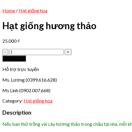
Home
/
Hạt giống hoa
Hạt giống hương thảo
25.000
₫
Hạt
giống
Add to cart
hương
thảo
Hỗ trợ trực tuyến
quantity
Ms. Lương (0399.616.628)
Ms Linh (0902.007.668)
Category:
Hạt giống hoa
Description
Nếu bạn thử trồng vài cây hương thảo trong chậu tại nhà, mỗi k