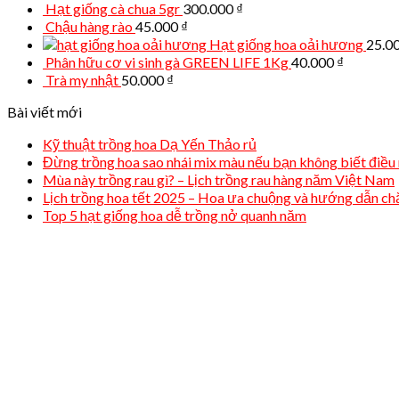
Hạt giống cà chua 5gr
300.000
₫
Chậu hàng rào
45.000
₫
Hạt giống hoa oải hương
25.0
Phân hữu cơ vi sinh gà GREEN LIFE 1Kg
40.000
₫
Trà my nhật
50.000
₫
Bài viết mới
Kỹ thuật trồng hoa Dạ Yến Thảo rủ
Đừng trồng hoa sao nhái mix màu nếu bạn không biết điều 
Mùa này trồng rau gì? – Lịch trồng rau hàng năm Việt Nam
Lịch trồng hoa tết 2025 – Hoa ưa chuộng và hướng dẫn c
Top 5 hạt giống hoa dễ trồng nở quanh năm