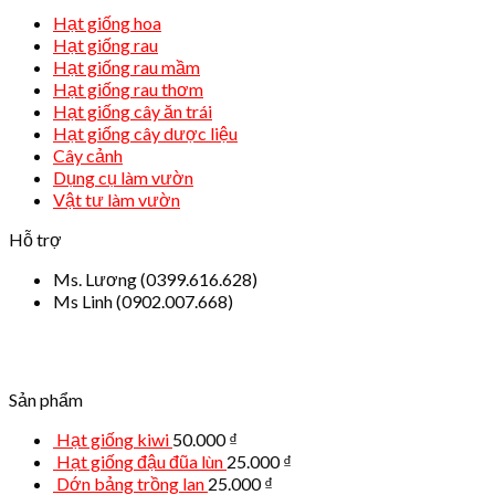
Hạt giống hoa
Hạt giống rau
Hạt giống rau mầm
Hạt giống rau thơm
Hạt giống cây ăn trái
Hạt giống cây dược liệu
Cây cảnh
Dụng cụ làm vườn
Vật tư làm vườn
Hỗ trợ
Ms. Lương (0399.616.628)
Ms Linh (0902.007.668)
Sản phẩm
Hạt giống kiwi
50.000
₫
Hạt giống đậu đũa lùn
25.000
₫
Dớn bảng trồng lan
25.000
₫