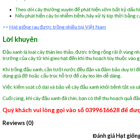
Theo dõi cây thường xuyên để phát hiện sớm bất kỳ dấu hi
Nếu phát hiện cây bị nhiễm bệnh, hãy xử lý kịp thời bằng 
>>
Hạt giống rau được trồng nhiều tại Việt Nam
Lời khuyên
Đậu xanh là loại cây thân leo thảo, được trồng rộng rãi ở vùng nh
trưởng của cây từ khi gieo hạt đến khi thu hoạch tùy thuộc vào 
Khi trồng đậu xanh, cần tưới nước đều đặn và đảm bảo duy trì độ
dụng giá đỡ hoặc cấu trúc hỗ trợ để cây leo lên dễ dàng.
Việc kiểm soát cỏ dại và bảo vệ cây đậu xanh khỏi bệnh tật và s
Cuối cùng, khi cây đậu xanh đã chín, bạn có thể thu hoạch quả đ
Quý khách vui lòng gọi vào số 0399616628 để đượ
Reviews (0)
Đánh giá Hạt giốn