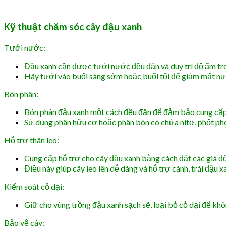
Kỹ thuật chăm sóc cây đậu xanh
Tưới nước:
Đậu xanh cần được tưới nước đều đặn và duy trì độ ẩm trong
Hãy tưới vào buổi sáng sớm hoặc buổi tối để giảm mất nư
Bón phân:
Bón phân đậu xanh một cách đều đặn để đảm bảo cung cấp
Sử dụng phân hữu cơ hoặc phân bón có chứa nitơ, phốt pho,
Hỗ trợ thân leo:
Cung cấp hỗ trợ cho cây đậu xanh bằng cách đặt các giá đỡ 
Điều này giúp cây leo lên dễ dàng và hỗ trợ cành, trái đậu x
Kiểm soát cỏ dại:
Giữ cho vùng trồng đậu xanh sạch sẽ, loại bỏ cỏ dại để kh
Bảo vệ cây: