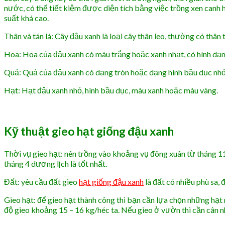
nước, có thể tiết kiệm được diện tích bằng việc trồng xen canh h
suất khá cao.
Thân và tán lá: Cây đậu xanh là loại cây thân leo, thường có thân t
Hoa: Hoa của đậu xanh có màu trắng hoặc xanh nhạt, có hình d
Quả: Quả của đậu xanh có dạng tròn hoặc dạng hình bầu dục nhỏ
Hạt: Hạt đậu xanh nhỏ, hình bầu dục, màu xanh hoặc màu vàng.
Kỹ thuật gieo hạt giống đậu xanh
Thời vụ gieo hạt: nên trồng vào khoảng vụ đông xuân từ tháng 11 
tháng 4 dương lịch là tốt nhất.
Đất: yêu cầu đất gieo
hạt giống đậu xanh
là đất có nhiều phù sa, 
Gieo hạt: để gieo hạt thành công thì bạn cần lựa chọn những hạt 
độ gieo khoảng 15 – 16 kg/héc ta. Nếu gieo ở vườn thì cần cân n