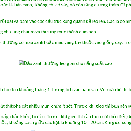
oặc là luân canh,. Không chỉ có vậy, nó còn tăng cường thêm độ phì
rồi dài và bám vào các cấu trúc xung quanh để leo lên. Các lá có hình
ạng như ống nhuộm và thường mọc thành cụm hoa.
, thường có màu xanh hoặc màu vàng tùy thuộc vào giống cây. Tro
cho đến khoảng tháng 1 dương lịch vào năm sau. Vụ xuân hè thì bạn
đất thịt pha cát nhiều mụn, chứa ít sét. Trước khi gieo thì bạn nên x
mẩy, chắc khỏe, to đều. Trước khi gieo thì cần theo dõi thời tiết,
hắc, khoảng cách giữa các hạt là khoảng 10 – 20 cm. Khi gieo xon