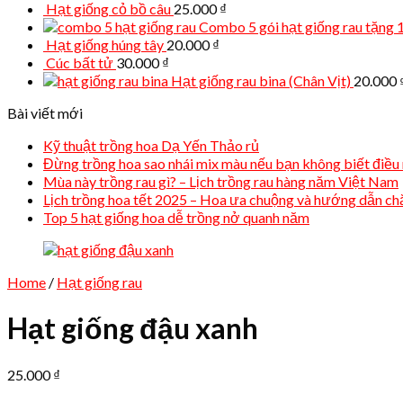
Hạt giống cỏ bồ câu
25.000
₫
Combo 5 gói hạt giống rau tặng 1
Hạt giống húng tây
20.000
₫
Cúc bất tử
30.000
₫
Hạt giống rau bina (Chân Vịt)
20.000
Bài viết mới
Kỹ thuật trồng hoa Dạ Yến Thảo rủ
Đừng trồng hoa sao nhái mix màu nếu bạn không biết điều 
Mùa này trồng rau gì? – Lịch trồng rau hàng năm Việt Nam
Lịch trồng hoa tết 2025 – Hoa ưa chuộng và hướng dẫn c
Top 5 hạt giống hoa dễ trồng nở quanh năm
Home
/
Hạt giống rau
Hạt giống đậu xanh
25.000
₫