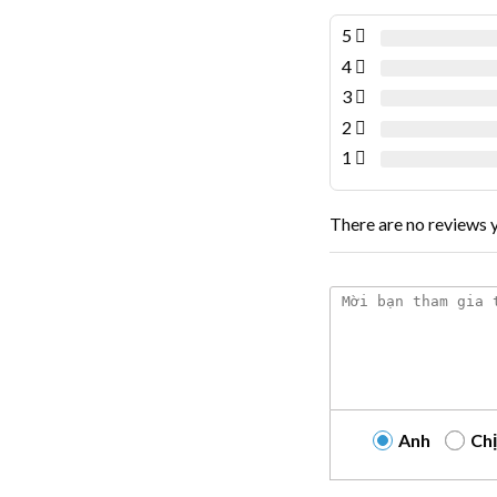
5
4
3
2
1
There are no reviews y
Anh
Chị