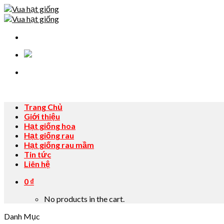
Skip
to
content
Trang Chủ
Giới thiệu
Hạt giống hoa
Hạt giống rau
Hạt giống rau mầm
Tin tức
Liên hệ
0
₫
No products in the cart.
Danh Mục