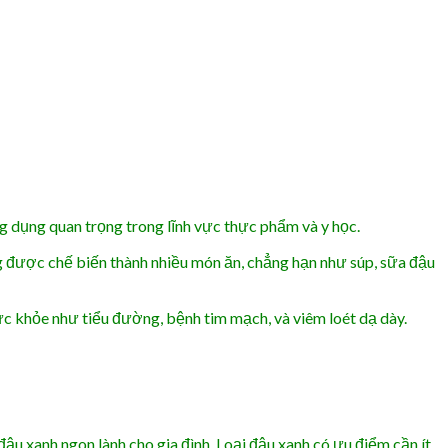
ng dụng quan trọng trong lĩnh vực thực phẩm và y học.
ng được chế biến thành nhiều món ăn, chẳng hạn như súp, sữa đậu
c khỏe như tiểu đường, bệnh tim mạch, và viêm loét dạ dày.
đậu xanh ngon lành cho gia đình. Loại đậu xanh có ưu điểm cần ít