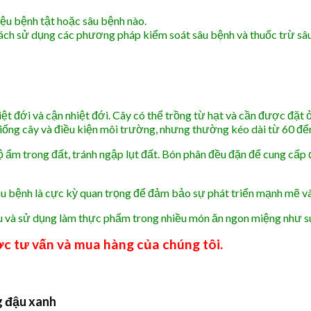
ệu bệnh tật hoặc sâu bệnh nào.
cách sử dụng các phương pháp kiểm soát sâu bệnh và thuốc trừ sâu
iệt đới và cận nhiệt đới. Cây có thể trồng từ hạt và cần được đặt ở
giống cây và điều kiện môi trường, nhưng thường kéo dài từ 60 đế
 ẩm trong đất, tránh ngập lụt đất. Bón phân đều đặn để cung cấp 
âu bệnh là cực kỳ quan trọng để đảm bảo sự phát triển mạnh mẽ và
ậu và sử dụng làm thực phẩm trong nhiều món ăn ngon miệng như súp
c tư vấn và mua hàng của chúng tôi.
g đậu xanh