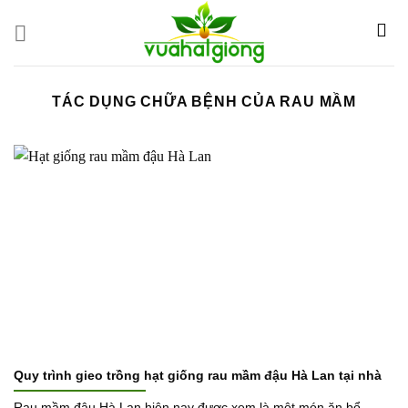
Skip
to
content
TÁC DỤNG CHỮA BỆNH CỦA RAU MẦM
Quy trình gieo trồng hạt giống rau mầm đậu Hà Lan tại nhà
Rau mầm đậu Hà Lan hiện nay được xem là một món ăn bổ