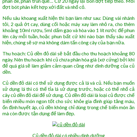
phân dê, phân trùn quế… Cứ 20 ngày lại bón đợt tiếp theo. Mỗi
đợt bót phân kết hợp xới đất và nhổ cỏ.
Nếu sâu khoang xuất hiện thì bạn làm như sau: Dùng vài nhánh
tỏi, 2 quả ớt cay, dùng cối hoặc máy xay làm nhỏ ra, cho thêm
khoảng 10ml rượu, 5ml dấm gạo và hòa vào 1 lít nước để phun
lên cây mỗi tuần, hoặc phun bất cứ khi nào bạn thấy sâu xuất
hiện, chúng sẽ sợ mà không dám tấn công cây của bạn nữa.
Thu hoạch: Củ dền đỏ dài sẽ bắt đầu cho thu hoạch khoảng 80
ngày. Nên thu hoạch khi củ chưa phân hóa già (xơ cứng) bởi khi
để quá giá sẽ làm giảm cảm quan cũng như dinh dưỡng của củ
dền.
Củ dền đỏ dài có thể sử dụng được cả lá và củ. Nếu bạn muốn
sử dụng lá thì có thể tỉa lá sử dụng trước, hoặc có thể nhổ cả
cây củ dền đỏ dài để sử dụng. Củ dền đỏ dài là loại củ được chế
biến nhiều món ngon tốt cho sức khỏe gia đình giúp tăng máu,
ổn định huyết áp, củ dền không chỉ dùng trong chế biến món ăn
mà còn được tận dụng để làm đẹp.
Củ dền đỏ dài có nhiều dinh dưỡng