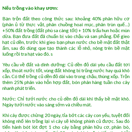
Nếu trồng vào khay ươm:
Bạn trộn đất theo công thức sau: khoảng 40% phân hữu cơ
(phân ủ từ thực vật, phân chuồng hoai mục, phân trùn quế…)
+50% đất trồng (đất phù sa càng tốt) + 10% trấu hun hoặc mùn
dừa. Bạn đưa đất đã chuẩn bị vào chậu và san phẳng. Để gieo
hạt củ dền, trước khi gieo bạn phun nước cho bề mặt đất thật
ẩm, sau đó dùng que tạo thành các lỗ nhỏ, nông trên bề mặt
luống rồi tra hạt vào đó. s
Yêu cầu về đất và dinh dưỡng: Củ dền đỏ dài yêu cầu đất tơi
xốp, thoát nước tốt, vùng đất không bị trũng nước hay quá khô
cằn. Có thể trồng củ dền đỏ dài vào trong chậu, thùng xốp. Trộn
thêm 25% phân vào hỗn hợp đất, bón phân hàng tuần cho cây
nhanh phát triển.
Nước: Chỉ tưới nước cho củ dền đỏ dài khi thấy bề mặt khô.
Ngày tưới nước vào sáng sớm và chiều mát.
Khi cây được chừng 20 ngày, tỉa bớt các cây con yếu, tuyệt đối
không nhổ lên trồng lại vì cây sẽ không phình củ được. Sau đó
tiến hành bót lót đợt 1 cho cây bằng phân hữu cơ, phân bò,