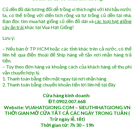
Củ dền đỏ dài tương đối dễ trồng vì thích nghi với khí hậu nước
ta, có thể trồng với diện tích rộng và tự trồng củ dền tại nhà.
Bạn đọc tìm mua hạt giống củ dền đỏ dài và
các loại hạt giống
cây ăn trái
khác tại Vua Hạt Giống!
Lưu ý:
– Nếu bạn ở TP HCM hoặc các tỉnh khác trên cả nước, có thể
liên hệ qua điện thoại để Ship hàng về tận nơi nhận hàng trả
tiền.
– Tùy theo đơn hàng và khoảng cách của khách hàng sẽ thu phí
vận chuyển hợp lý.
1. Thanh toán bằng tiền mặt ngay tại nơi nhận hàng
2. Thanh toán bằng chuyển khoản tiện lợi liên hệ tại đây
Cửa hàng kinh doanh:
ĐT:0902.007.668
Website: VUAHATGIONG.COM – SIEUTHIHATGIONG.VN
THỜI GIAN MỞ CỬA TẤT CẢ CÁC NGÀY TRONG TUẦN (
Trừ ngày lễ, tết)
Thời gian từ: 7h 30 – 19h