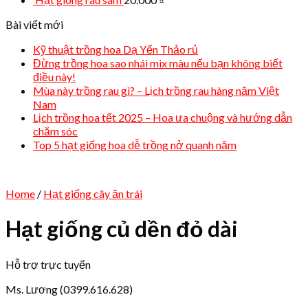
Bài viết mới
Kỹ thuật trồng hoa Dạ Yến Thảo rủ
Đừng trồng hoa sao nhái mix màu nếu bạn không biết
điều này!
Mùa này trồng rau gì? – Lịch trồng rau hàng năm Việt
Nam
Lịch trồng hoa tết 2025 – Hoa ưa chuộng và hướng dẫn
chăm sóc
Top 5 hạt giống hoa dễ trồng nở quanh năm
Home
/
Hạt giống cây ăn trái
Hạt giống củ dền đỏ dài
Hỗ trợ trực tuyến
Ms. Lương (0399.616.628)