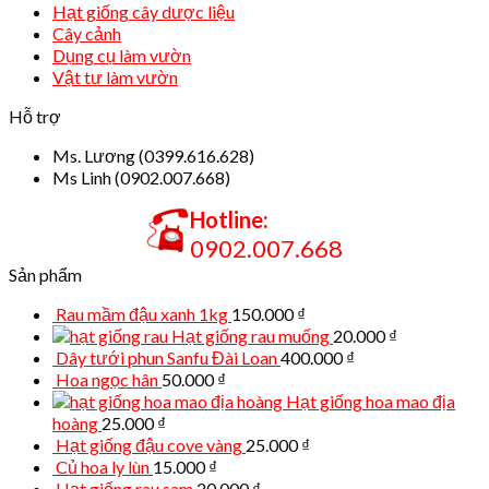
Hạt giống cây dược liệu
Cây cảnh
Dụng cụ làm vườn
Vật tư làm vườn
Hỗ trợ
Ms. Lương (0399.616.628)
Ms Linh (0902.007.668)
Hotline:
0902.007.668
Sản phẩm
Rau mầm đậu xanh 1kg
150.000
₫
Hạt giống rau muống
20.000
₫
Dây tưới phun Sanfu Đài Loan
400.000
₫
Hoa ngọc hân
50.000
₫
Hạt giống hoa mao địa
hoàng
25.000
₫
Hạt giống đậu cove vàng
25.000
₫
Củ hoa ly lùn
15.000
₫
Hạt giống rau sam
20.000
₫