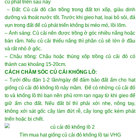
củ phát triển sau này
– Đất: Củ cải đỏ cần trồng trong đất tơi xốp, giàu dinh
dưỡng và thoát nước tốt. Trước khi gieo hạt, loại bỏ sỏi, đá
vụn trong đất để củ phát triển không bị méo mó, lồi lõm.
– Ánh sáng: Củ cải nên được trồng ở góc nhiều nắng hoặc
bán râm. Nếu củ cải thiếu nắng thì phần củ sẽ lớn ở đầu
và rất nhỏ ở gốc.
– Chậu trồng: Chậu hoặc thùng xốp trồng củ cải đỏ có
thành cao khoảng 15-20cm.
CÁCH CHĂM SÓC CỦ CẢI KHỔNG LỒ:
– Tưới đều đặn 1-2 lần/ngày để đảm bảo đất ẩm cho
hạt
giống củ cải đỏ khổng lồ
nảy mầm. Để có những củ cải đỏ
to và khổng lồ thì bạn nên phủ rơm rạn ngay từ khi gieo để
giữ ẩm cho đất. Nếu đất bí thì phải xới nhẹ, nông tay,
không xới sát gốc cây làm đứt rễ, cây long gốc kém phát
triển hoặc bị chết.
Tìm
mua hạt giống
củ cải đỏ khổng lồ tại VHG