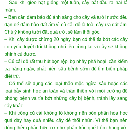
– Sau khi gieo hạt giống một tuần, cây bắt đầu ra hai lá
mầm.
– Bạn cần đảm bảo đủ ánh sáng cho cây và tưới nước đều
đặn để đảm bảo đất ẩm vì củ cải đỏ là loài cây ưa đất ẩm.
Chú ý không tưới đất quá ướt sẽ làm thối gốc.
– Khi cây được chừng 20 ngày, bạn có thể tỉa bớt các cây
con yếu, tuyệt đối không nhổ lên trồng lại vì cây sẽ không
phình củ được.
– Củ cải đỏ rất thu hút bọn rệp, bọ nhảy phá hoại, cần kiểm
tra hàng ngày, phát hiện sâu bệnh sớm để tìm biện pháp
diệt trừ.
– Có thể sử dụng các loại thảo mộc ngừa sâu hoặc các
loại bẫy sinh học an toàn và thân thiện với môi trường để
phòng bệnh và tỉa bớt những cây bị bệnh, tránh lây sang
cây khác.
– Khi trồng củ cải khổng lồ không nên bón phân hóa học
quá dày hay quá nhiều cây dễ thối nhũn. Vì thế bạn nên
dùng thêm phân hữu cơ như phân trùn quế trộn chung với