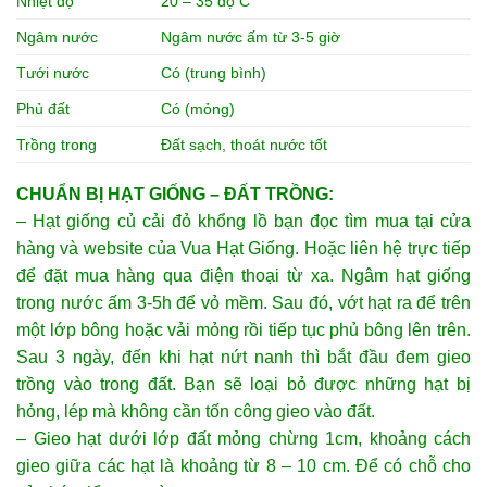
Nhiệt độ
20 – 35 độ C
Ngâm nước
Ngâm nước ấm từ 3-5 giờ
Tưới nước
Có (trung bình)
Phủ đất
Có (mỏng)
Trồng trong
Đất sạch, thoát nước tốt
CHUẨN BỊ HẠT GIỐNG – ĐẤT TRỒNG:
– Hạt giống củ cải đỏ khổng lồ bạn đọc tìm mua tại cửa
hàng và website của Vua Hạt Giống. Hoặc liên hệ trực tiếp
để đặt mua hàng qua điện thoại từ xa. Ngâm hạt giống
trong nước ấm 3-5h để vỏ mềm. Sau đó, vớt hạt ra để trên
một lớp bông hoặc vải mỏng rồi tiếp tục phủ bông lên trên.
Sau 3 ngày, đến khi hạt nứt nanh thì bắt đầu đem gieo
trồng vào trong đất. Bạn sẽ loại bỏ được những hạt bị
hỏng, lép mà không cần tốn công gieo vào đất.
– Gieo hạt dưới lớp đất mỏng chừng 1cm, khoảng cách
gieo giữa các hạt là khoảng từ 8 – 10 cm. Để có chỗ cho