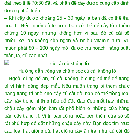
đất theo tỉ lệ 70:30 đất và phân để cây được cung cấp dinh
dưỡng phát triển.
– Khi cây được khoảng 25 – 30 ngày là bạn đã có thể thu
hoạch. Nếu muốn củ to hơn, bạn có thể để cây lớn thêm
chừng 10 ngày, nhưng không hơn vì sau đó củ cải sẽ
nhiều xơ, ăn không còn ngon và nhiều vitamin nữa. Vụ
muộn phải 80 – 100 ngày mới được thu hoạch, năng suất
thân, lá, củ cao nhất.
Hướng dẫn trồng và chăm sóc củ cải khổng lồ
– Ngoài dùng để ăn, củ cải khổng lồ cũng có thể để trang
trí vì hình dáng đẹp mắt. Nếu muốn trang bị thêm chức
năng trang trí nhà cho cây củ cải đỏ, bạn có thể trồng loại
cây này trong những hộp gỗ độc đáo đẹp mắt hay những
chậu cây gốm hiện bán rất phổ biến ở những cửa hàng
bán cây trang trí. Vị trí ban công hoặc bên thềm cửa sổ sẽ
rất phù hợp để đặt những chậu cây này. Bạn đọc tìm mua
các loại hạt giống củ,
hạt giống cây ăn trái
như củ cải đỏ