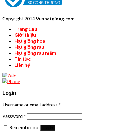
Copyright 2014
Vuahatgiong.com
Trang Chủ
Giới thiệu
Hạt giống hoa
Hạt giống rau
Hạt giống rau mầm
Tin tức
Liên hệ
Login
Username or email address
*
Password
*
Remember me
Log in