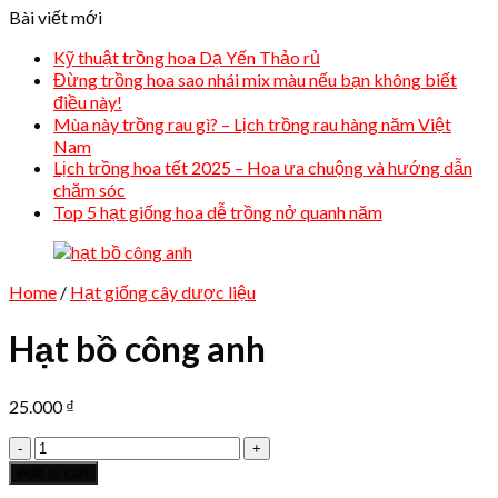
Bài viết mới
Kỹ thuật trồng hoa Dạ Yến Thảo rủ
Đừng trồng hoa sao nhái mix màu nếu bạn không biết
điều này!
Mùa này trồng rau gì? – Lịch trồng rau hàng năm Việt
Nam
Lịch trồng hoa tết 2025 – Hoa ưa chuộng và hướng dẫn
chăm sóc
Top 5 hạt giống hoa dễ trồng nở quanh năm
Home
/
Hạt giống cây dược liệu
Hạt bồ công anh
25.000
₫
Hạt
bồ
Add to cart
công