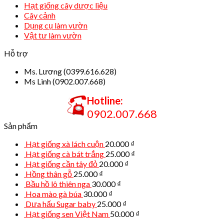
Hạt giống cây dược liệu
Cây cảnh
Dụng cụ làm vườn
Vật tư làm vườn
Hỗ trợ
Ms. Lương (0399.616.628)
Ms Linh (0902.007.668)
Hotline:
0902.007.668
Sản phẩm
Hạt giống xà lách cuộn
20.000
₫
Hạt giống cà bát trắng
25.000
₫
Hạt giống cần tây đỏ
20.000
₫
Hồng thân gỗ
25.000
₫
Bầu hồ lô thiên nga
30.000
₫
Hoa mào gà búa
30.000
₫
Dưa hấu Sugar baby
25.000
₫
Hạt giống sen Việt Nam
50.000
₫