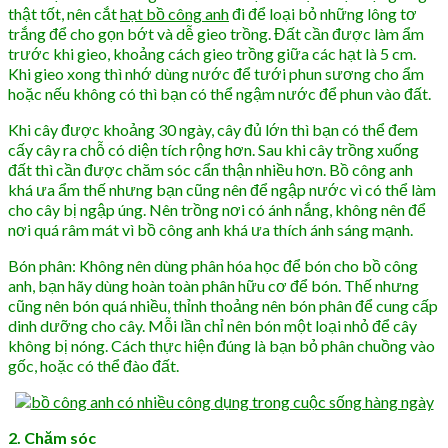
thật tốt, nên cắt
hạt bồ công anh
đi để loại bỏ những lông tơ
trắng để cho gọn bớt và dễ gieo trồng. Đất cần được làm ẩm
trước khi gieo, khoảng cách gieo trồng giữa các hạt là 5 cm.
Khi gieo xong thì nhớ dùng nước để tưới phun sương cho ẩm
hoặc nếu không có thì bạn có thể ngậm nước để phun vào đất.
Khi cây được khoảng 30 ngày, cây đủ lớn thì bạn có thể đem
cấy cây ra chỗ có diện tích rộng hơn. Sau khi cây trồng xuống
đất thì cần được chăm sóc cẩn thận nhiều hơn. Bồ công anh
khá ưa ẩm thế nhưng bạn cũng nên để ngập nước vì có thể làm
cho cây bị ngập úng. Nên trồng nơi có ánh nắng, không nên để
nơi quá râm mát vì bồ công anh khá ưa thích ánh sáng mạnh.
Bón phân: Không nên dùng phân hóa học để bón cho bồ công
anh, bạn hãy dùng hoàn toàn phân hữu cơ để bón. Thế nhưng
cũng nên bón quá nhiều, thỉnh thoảng nên bón phân để cung cấp
dinh dưỡng cho cây. Mỗi lần chỉ nên bón một loại nhỏ để cây
không bị nóng. Cách thực hiện đúng là bạn bỏ phân chuồng vào
gốc, hoặc có thể đào đất.
2. Chăm sóc