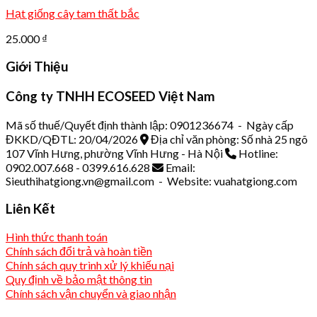
Hạt giống cây tam thất bắc
25.000
₫
Giới Thiệu
Công ty TNHH ECOSEED Việt Nam
Mã số thuế/Quyết định thành lập: 0901236674 - Ngày cấp
ĐKKD/QĐTL: 20/04/2026
Địa chỉ văn phòng: Số nhà 25 ngõ
107 Vĩnh Hưng, phường Vĩnh Hưng - Hà Nội
Hotline:
0902.007.668 - 0399.616.628
Email:
Sieuthihatgiong.vn@gmail.com - Website: vuahatgiong.com
Liên Kết
Hình thức thanh toán
Chính sách đổi trả và hoàn tiền
Chính sách quy trình xử lý khiếu nại
Quy định về bảo mật thông tin
Chính sách vận chuyển và giao nhận