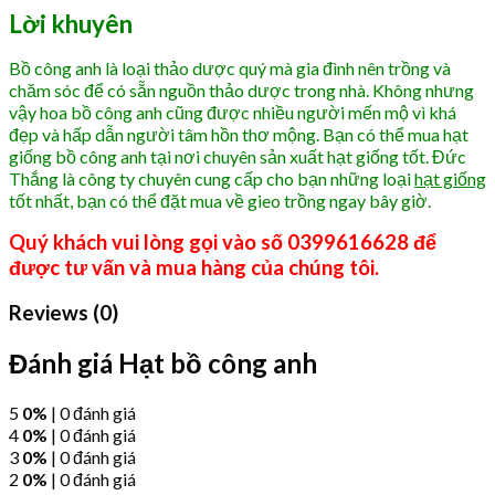
Lời khuyên
Bồ công anh là loại thảo dược quý mà gia đình nên trồng và
chăm sóc để có sẵn nguồn thảo dược trong nhà. Không nhưng
vậy hoa bồ công anh cũng được nhiều người mến mộ vì khá
đẹp và hấp dẫn người tâm hồn thơ mộng. Bạn có thể mua hạt
giống bồ công anh tại nơi chuyên sản xuất hạt giống tốt. Đức
Thắng là công ty chuyên cung cấp cho bạn những loại
hạt giống
tốt nhất, bạn có thể đặt mua về gieo trồng ngay bây giờ.
Quý khách vui lòng gọi vào số 0399616628 để
được tư vấn và mua hàng của chúng tôi.
Reviews (0)
Đánh giá Hạt bồ công anh
5
0%
| 0 đánh giá
4
0%
| 0 đánh giá
3
0%
| 0 đánh giá
2
0%
| 0 đánh giá