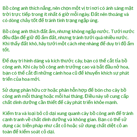
Bồ công anh thích nắng, nên chọn một vị trí nơi có ánh sáng mặt
trời trực tiếp trong ít nhất 6 giờ mỗi ngày. Đất nên thoáng và
có dòng chảy tốt để tránh tình trạng ngập úng.
Bồ công anh thích đất ẩm, nhưng không ngập nước. Tưới nước
đều đặn để giữ độ ẩm đất, nhưng tránh tưới quá nhiều nước.
Khi thấy đất khô, hãy tưới một cách nhẹ nhàng để duy trì độ ẩm
tốt.
Để duy trì hình dáng và kích thước cây, bạn có thể cắt tỉa bồ
công anh. Khi cây bồ công anh trưởng cao và bắt đầu nở hoa,
bạn có thể cắt đi những cành hoa cũ để khuyến khích sự phát
triển của hoa mới.
Sử dụng phân hữu cơ hoặc phân hỗn hợp để bón cho cây bồ
công anh mỗi tháng hoặc mỗi hai tháng. Điều này sẽ cung cấp
chất dinh dưỡng cần thiết để cây phát triển khỏe mạnh.
Kiểm tra và loại bỏ cỏ dại xung quanh cây bồ công anh để tránh
cạnh tranh về chất dinh dưỡng và không gian. Bạn có thể sử
dụng các biện pháp như cắt cỏ hoặc sử dụng chất diệt cỏ an
toàn để kiểm soát cỏ dại.