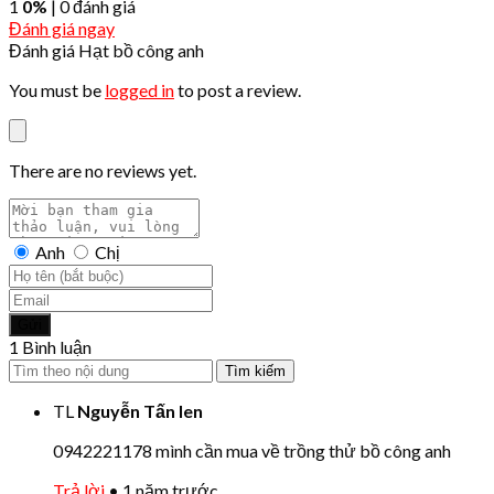
1
0%
| 0 đánh giá
Đánh giá ngay
Đánh giá Hạt bồ công anh
You must be
logged in
to post a review.
There are no reviews yet.
Anh
Chị
Gửi
1 Bình luận
Tìm kiếm
TL
Nguyễn Tấn len
0942221178 mình cần mua về trồng thử bồ công anh
Trả lời
•
1 năm trước