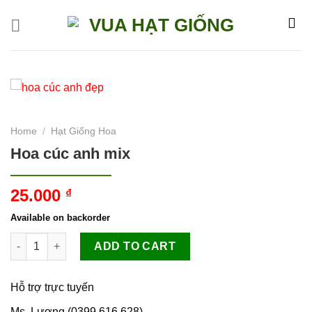
Skip
to
content
Home
/
Hạt Giống Hoa
Hoa cúc anh mix
25.000
₫
Available on backorder
Hoa cúc anh mix quantity
ADD TO CART
Hỗ trợ trực tuyến
Ms. Lương (0399.616.628)