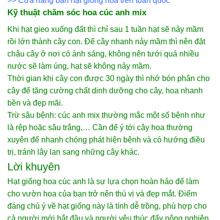
>>
Cửa hàng bán hạt giống hoa trên toàn quốc
Kỹ thuật chăm sóc hoa cúc anh mix
Khi hạt gieo xuống đất thì chỉ sau 1 tuần hạt sẽ nảy mầm
rồi lớn thành cây con. Để cây nhanh nảy mầm thì nên đặt
chậu cây ở nơi có ánh sáng, không nên tưới quá nhiều
nước sẽ làm úng, hạt sẽ không nảy mầm.
Thời gian khi cây con được 30 ngày thì nhớ bón phân cho
cây để tăng cường chất dinh dưỡng cho cây, hoa nhanh
bền và đẹp mãi.
Trừ sâu bệnh: cúc anh mix thường mắc một số bệnh như
là rệp hoặc sâu trắng,… Cần để ý tới cây hoa thường
xuyên để nhanh chóng phát hiện bệnh và có hướng điều
trị, tránh lây lan sang những cây khác.
Lời khuyên
Hạt giống hoa cúc anh là sự lựa chọn hoàn hảo để làm
cho vườn hoa của bạn trở nên thú vị và đẹp mắt. Điểm
đáng chú ý về
hạt giống
này là tính dễ trồng, phù hợp cho
cả người mới bắt đầu và người yêu thúc đẩy nông nghiệp.