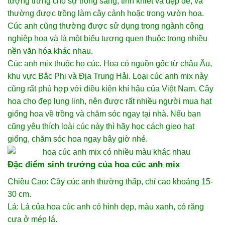
tượng trưng cho sự trong sáng, tinh khiết và đẹp đẽ, và
thường được trồng làm cây cảnh hoặc trong vườn hoa.
Cúc anh cũng thường được sử dụng trong ngành công
nghiệp hoa và là một biểu tượng quen thuộc trong nhiều
nền văn hóa khác nhau.
Cúc anh mix thuộc họ cúc. Hoa có nguồn gốc từ châu Âu,
khu vực Bắc Phi và Địa Trung Hải. Loại cúc anh mix này
cũng rất phù hợp với điều kiện khí hậu của Việt Nam. Cây
hoa cho đẹp lung linh, nên được rất nhiều người
mua hạt
giống hoa
về trồng và chăm sóc ngay tại nhà. Nếu bạn
cũng yêu thích loài cúc này thì hãy học cách gieo hạt
giống, chăm sóc hoa ngay bây giờ nhé.
Đặc điểm sinh trưởng của hoa cúc anh mix
Chiều Cao: Cây cúc anh thường thấp, chỉ cao khoảng 15-
30 cm.
Lá: Lá của hoa cúc anh có hình dẹp, màu xanh, có răng
cưa ở mép lá.