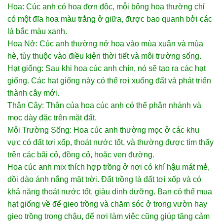
Hoa: Cúc anh có hoa đơn độc, mỗi bông hoa thường chỉ
có một đĩa hoa màu trắng ở giữa, được bao quanh bởi các
lá bắc màu xanh.
Hoa Nở: Cúc anh thường nở hoa vào mùa xuân và mùa
hè, tùy thuộc vào điều kiện thời tiết và môi trường sống.
Hạt giống: Sau khi hoa cúc anh chín, nó sẽ tạo ra các hạt
giống. Các hạt giống này có thể rơi xuống đất và phát triển
thành cây mới.
Thân Cây: Thân của hoa cúc anh có thể phân nhánh và
mọc dày đặc trên mặt đất.
Môi Trường Sống: Hoa cúc anh thường mọc ở các khu
vực có đất tơi xốp, thoát nước tốt, và thường được tìm thấy
trên các bãi cỏ, đồng cỏ, hoặc ven đường.
Hoa cúc anh mix thích hợp trồng ở nơi có khí hậu mát mẻ,
dồi dào ánh nắng mặt trời. Đất trồng là đất tơi xốp và có
khả năng thoát nước tốt, giàu dinh dưỡng. Bạn có thể mua
hạt giống về để gieo trồng và chăm sóc ở trong vườn hay
gieo trồng trong chậu, để nơi làm việc cũng giúp tăng cảm