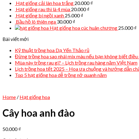
Hạt giống cải làn hoa trắng
20.000
₫
Hạt giống rau thì là 4 mùa
20.000
₫
Hạt giống bí ngồi xanh
25.000
₫
Bầu hồ lô thiên nga
30.000
₫
Hạt giống hoa cúc huân chương
25.000
₫
Bài viết mới
Kỹ thuật trồng hoa Dạ Yến Thảo rủ
Đừng trồng hoa sao nhái mix màu nếu bạn không biết điều 
Mùa này trồng rau gì? – Lịch trồng rau hàng năm Việt Nam
Lịch trồng hoa tết 2025 – Hoa ưa chuộng và hướng dẫn c
Top 5 hạt giống hoa dễ trồng nở quanh năm
Home
/
Hạt giống hoa
Cây hoa anh đào
50.000
₫