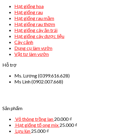
Hạt giống hoa
Hạt giống rau
Hạt giống rau mầm
Hạt giống rau thơm
Hạt giống cây ăn trái
Hạt giống cây dược liệu
Cây cảnh
Dụng cụ làm vườn
Vật tư làm vườn
Hỗ trợ
Ms. Lương (0399.616.628)
Ms Linh (0902.007.668)
Sản phẩm
Vỏ thông trồng lan
20.000
₫
Hạt giống tổ ong mix
25.000
₫
Lựu lùn
25.000
₫