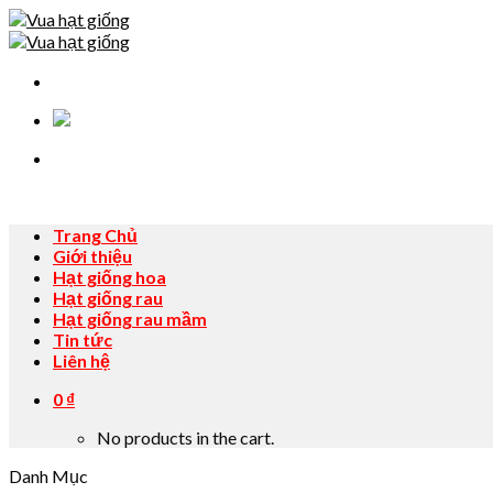
Skip
to
content
Trang Chủ
Giới thiệu
Hạt giống hoa
Hạt giống rau
Hạt giống rau mầm
Tin tức
Liên hệ
0
₫
No products in the cart.
Danh Mục