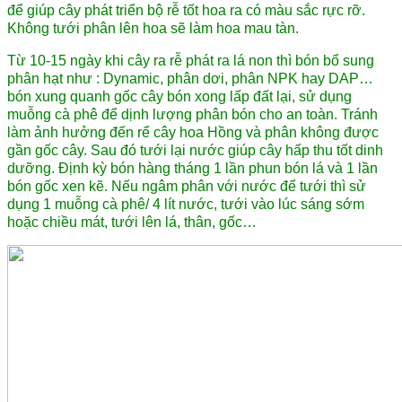
để giúp cây phát triển bộ rễ tốt hoa ra có màu sắc rực rỡ.
Không tưới phân lên hoa sẽ làm hoa mau tàn.
Từ 10-15 ngày khi cây ra rễ phát ra lá non thì bón bổ sung
phân hạt như : Dynamic, phân dơi, phân NPK hay DAP…
bón xung quanh gốc cây bón xong lấp đất lại, sử dụng
muỗng cà phê để dịnh lượng phân bón cho an toàn. Tránh
làm ảnh hưởng đến rể cây hoa Hồng và phân không được
gần gốc cây. Sau đó tưới lại nước giúp cây hấp thu tốt dinh
dưỡng. Định kỳ bón hàng tháng 1 lần phun bón lá và 1 lần
bón gốc xen kẽ. Nếu ngâm phân với nước để tưới thì sử
dụng 1 muỗng cà phê/ 4 lít nước, tưới vào lúc sáng sớm
hoặc chiều mát, tưới lên lá, thân, gốc…