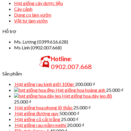
Hạt giống cây dược liệu
Cây cảnh
Dụng cụ làm vườn
Vật tư làm vườn
Hỗ trợ
Ms. Lương (0399.616.628)
Ms Linh (0902.007.668)
Hotline:
0902.007.668
Sản phẩm
Hạt giống rau kinh giới 100gr
200.000
₫
Hạt giống hoa hoàng anh
25.000
₫
Hạt giống hoa dây leo đỏ
25.000
₫
Hạt giống hoa phong lữ thảo
25.000
₫
Hạt giống đương quy
500.000
₫
Hạt giống củ cải trắng
25.000
₫
Hạt giống rau mầm methi
20.000
₫
Đầu trâu Spray-1
40.000
₫