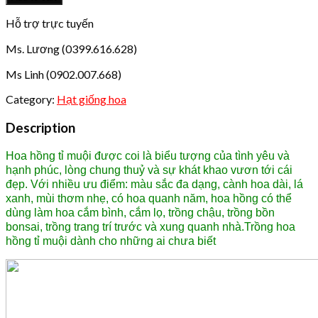
tỉ
muội
Hỗ trợ trực tuyến
quantity
Ms. Lương (0399.616.628)
Ms Linh (0902.007.668)
Category:
Hạt giống hoa
Description
Hoa hồng tỉ muội được coi là biểu tư­ợng của tình yêu và
hạnh phúc, lòng chung thuỷ và sự khát khao v­ươn tới cái
đẹp. Với nhiều ư­u điểm: màu sắc đa dạng, cành hoa dài, lá
xanh, mùi thơm nhẹ, có hoa quanh năm, hoa hồng có thể
dùng làm hoa cắm bình, cắm lọ, trồng chậu, trồng bồn
bonsai, trồng trang trí tr­ước và xung quanh nhà.Trồng hoa
hồng tỉ muội dành cho những ai chưa biết