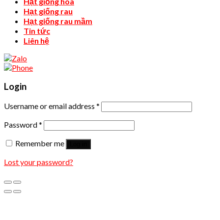
Hạt giống hoa
Hạt giống rau
Hạt giống rau mầm
Tin tức
Liên hệ
Login
Username or email address
*
Password
*
Remember me
Log in
Lost your password?