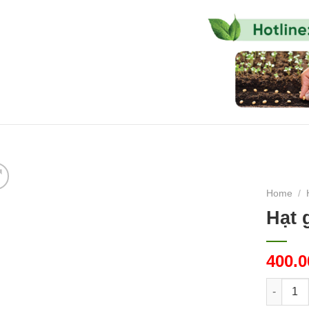
HẠT GIỐNG HOA
HẠT GIỐNG RAU
HẠT GIỐNG RA
Home
/
Hạt 
400.
Hạt giốn