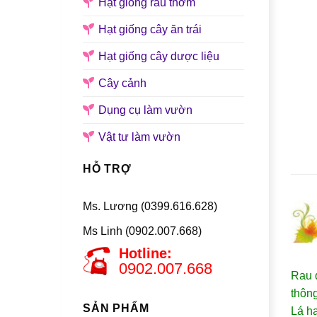
Hạt giống rau thơm
Hạt giống cây ăn trái
Hạt giống cây dược liệu
Cây cảnh
Dụng cụ làm vườn
Vật tư làm vườn
HỖ TRỢ
Ms. Lương (0399.616.628)
Ms Linh (0902.007.668)
Hotline:
0902.007.668
Rau đ
thôn
SẢN PHẨM
Lá ha