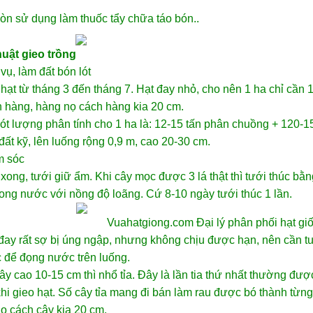
òn sử dụng làm thuốc tẩy chữa táo bón..
huật gieo trồng
vụ, làm đất bón lót
hạt từ tháng 3 đến tháng 7. Hạt đay nhỏ, cho nên 1 ha chỉ cần 1
 hàng, hàng nọ cách hàng kia 20 cm.
ót lượng phân tính cho 1 ha là: 12-15 tấn phân chuồng + 120-1
ất kỹ, lên luống rộng 0,9 m, cao 20-30 cm.
 sóc
xong, tưới giữ ẩm. Khi cây mọc được 3 lá thật thì tưới thúc
rong nước với nồng độ loãng. Cứ 8-10 ngày tưới thúc 1 lần.
Vuahatgiong.com Đại lý phân phối
hạt gi
đay rất sợ bị úng ngập, nhưng không chịu được hạn, nên cần 
 để đọng nước trên luống.
ây cao 10-15 cm thì nhổ tỉa. Đây là lần tia thứ nhất thường đư
hi gieo hạt. Số cây tỉa mang đi bán làm rau được bó thành từng
ọ cách cây kia 20 cm.