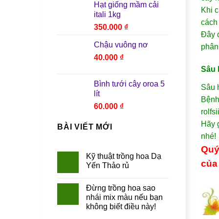
Hạt giống mầm cải
Khi c
itali 1kg
cách 
350.000
₫
Đây đ
Chậu vuông nơ
phân
40.000
₫
Sâu 
Bình tưới cây oroa 5
Sâu h
lít
Bệnh 
60.000
₫
rolfs
Hãy 
BÀI VIẾT MỚI
nhé!
Quý
Kỹ thuật trồng hoa Dạ
của 
Yến Thảo rủ
Đừng trồng hoa sao
nhái mix màu nếu bạn
không biết điều này!