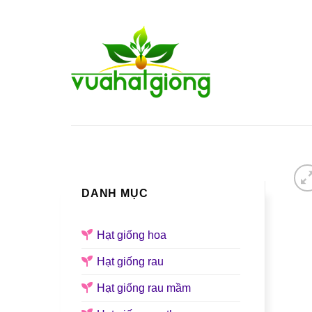
Skip
to
content
TRANG CHỦ
GIỚI THIỆU
DANH MỤC
Hạt giống hoa
Hạt giống rau
Hạt giống rau mầm