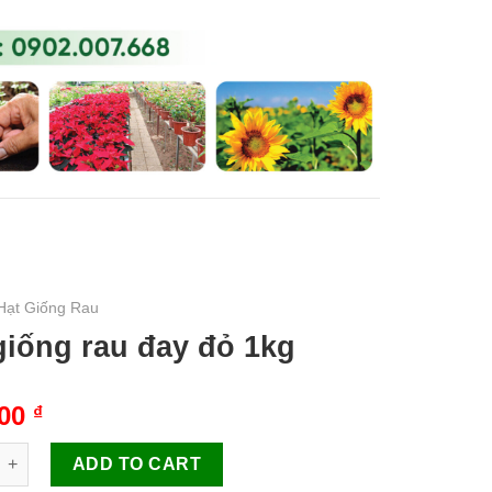
0
₫
U MẦM
TIN TỨC
LIÊN HỆ
Hạt Giống Rau
giống rau đay đỏ 1kg
000
₫
g rau đay đỏ 1kg quantity
ADD TO CART