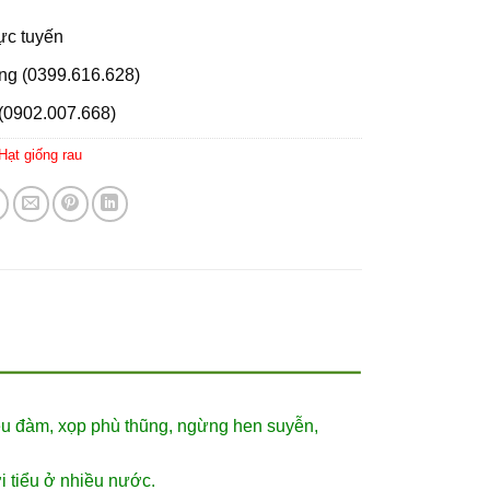
rực tuyến
ng (0399.616.628)
(0902.007.668)
Hạt giống rau
tiêu đàm, xọp phù thũng, ngừng hen suyễn,
i tiểu ở nhiều nước.