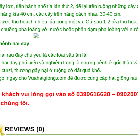
ây lớn, tiến hành nhổ tỉa lẩn thứ 2, để lại trên ruộng những c
hàng kia 40 cm, các cây trên hàng cách nhau 30-40 cm.
ược thu hoạch nhiều lúa trong một vụ. Cứ sau 1-2 lứa thu hoạc
 chuồng pha loãng với nước hoặc phân đạm pha loãng với nướ
bệnh hại đay
ại rau đay chủ yếu là các loại sâu ăn lá.
hại đay phổ biến và nghiêm trọng là những bệnh ở gốc thân và 
ii curzi, thường gây hại ở ruộng có đất quá khổ.
gọi ngay cho Vuahatgiong.com để được cung cấp
hạt giống rau
 khách vui lòng gọi vào số 0399616628 – 09020
chúng tôi.
REVIEWS (0)