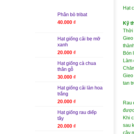
Hạt c
Phân bò tribat
40.000
₫
Kỹ t
Thời 
Gieo 
Hạt giống cải bẹ mỡ
xanh
thành
20.000
₫
Bón l
Làm đ
Hạt giống cà chua
Chăm
thân gỗ
Gieo 
30.000
₫
tan t
Hạt giống cải làn hoa
trắng
20.000
₫
Rau 
được
Hạt giống rau diếp
Khi c
tây
sau k
20.000
₫
cây n