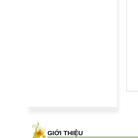
HẠT GIỐNG RAU
HẠT GIỐNG RAU
Hạt giống cà chua tí hon
Cà chua Baron đen
30.000
₫
50.000
₫
GIỚI THIỆU