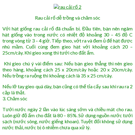
Rau cải rổ dễ trồng và chăm sóc
Với hạt giống rau cải rổ đã chuẩn bị. Đầu tiên, bạn nên ngâm
hạt giống vào trong nước có nhiệt độ khoảng 30 – 45 độ C
trong vòng từ 3 – 4 giờ. Tiếp theo, vớt ra và đem ủ để hạt được
nhú mầm. Cuối cùng đem gieo hạt với khoảng cách 20 –
25cm/cây. Khi gieo xong thì tưới cho đất ẩm.
Khi gieo chú ý vài điểm sau: Nếu bạn gieo thẳng thì nên gieo
theo hàng, khoảng cách 25 x 20cm/cây hoặc 20 x 20cm/cây.
Nếu trồng ra ruộng thì khoảng cách là 35 x 25 cm/cây.
Nếu lỡ tay gieo quá dày, bạn cũng có thể tỉa cấy sau khi rau ra 2
cặp lá thật.
3. Chăm sóc
Tưới nước ngày 2 lần vào lúc sáng sớm và chiều mát cho rau.
Luôn giữ độ ẩm cho đất là 80 – 85%. Sử dụng nguồn nước tưới
sạch (nước sông, nước giếng khoan). Tuyệt đối không sử dụng
nước thải, nước bị ô nhiễm chưa qua xử lý.