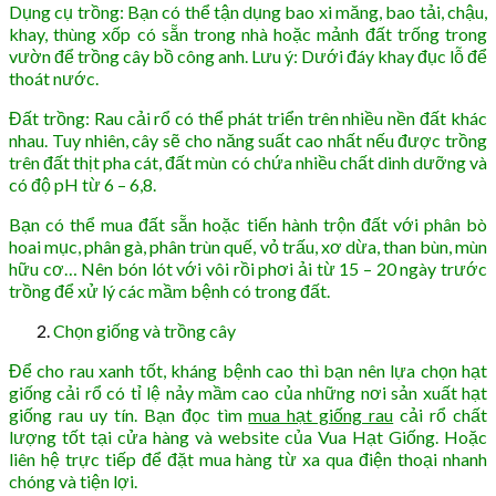
Dụng cụ trồng: Bạn có thể tận dụng bao xi măng, bao tải, chậu,
khay, thùng xốp có sẵn trong nhà hoặc mảnh đất trống trong
vườn để trồng cây bồ công anh. Lưu ý: Dưới đáy khay đục lỗ để
thoát nước.
Đất trồng: Rau cải rổ có thể phát triển trên nhiều nền đất khác
nhau. Tuy nhiên, cây sẽ cho năng suất cao nhất nếu được trồng
trên đất thịt pha cát, đất mùn có chứa nhiều chất dinh dưỡng và
có độ pH từ 6 – 6,8.
Bạn có thể mua đất sẵn hoặc tiến hành trộn đất với phân bò
hoai mục, phân gà, phân trùn quế, vỏ trấu, xơ dừa, than bùn, mùn
hữu cơ… Nên bón lót với vôi rồi phơi ải từ 15 – 20 ngày trước
trồng để xử lý các mầm bệnh có trong đất.
Chọn giống và trồng cây
Để cho rau xanh tốt, kháng bệnh cao thì bạn nên lựa chọn hạt
giống cải rổ có tỉ lệ nảy mầm cao của những nơi sản xuất hạt
giống rau uy tín. Bạn đọc tìm
mua hạt giống rau
cải rổ chất
lượng tốt tại cửa hàng và website của Vua Hạt Giống. Hoặc
liên hệ trực tiếp để đặt mua hàng từ xa qua điện thoại nhanh
chóng và tiện lợi.