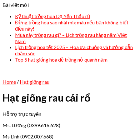
Bài viết mới
Kỹ thuật trồng hoa Dạ Yến Thảo rủ
Đừng trồng hoa sao nhái mix màu nếu bạn không biết
điều này!
Mùa này trồng rau gì? – Lịch trồng rau hàng năm Việt
Nam
Lịch trồng hoa tết 2025 – Hoa ưa chuộng và hướng dẫn
chăm sóc
Top 5 hạt giống hoa dễ trồng nở quanh năm
Home
/
Hạt giống rau
Hạt giống rau cải rổ
Hỗ trợ trực tuyến
Ms. Lương (0399.616.628)
Ms Linh (0902.007.668)