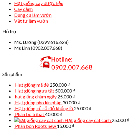
Hạt giống cây dược liệu
Cây cảnh
Dụng cụ làm vườn
Vật tư làm vườn
Hỗ trợ
Ms. Lương (0399.616.628)
Ms Linh (0902.007.668)
Hotline:
0902.007.668
Sản phẩm
Hạt giống mã đề
250.000
₫
Hạt giống ngưu tất
500.000
₫
hạt giống chùm ngây
25.000
₫
Hạt giống nho lùn pháp
30.000
₫
Hạt giống củ cải đỏ khổng lồ
25.000
₫
Phân bò tribat
40.000
₫
Hạt giống cây cát cánh
25.000
₫
Phân bón Roots new
15.000
₫