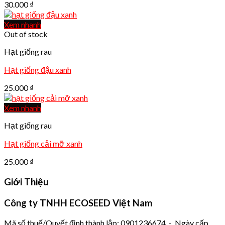
30.000
₫
Xem nhanh
Out of stock
Hạt giống rau
Hạt giống đậu xanh
25.000
₫
Xem nhanh
Hạt giống rau
Hạt giống cải mỡ xanh
25.000
₫
Giới Thiệu
Công ty TNHH ECOSEED Việt Nam
Mã số thuế/Quyết định thành lập: 0901236674 - Ngày cấp