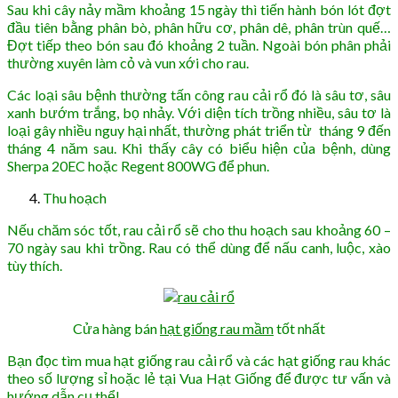
Sau khi cây nảy mầm khoảng 15 ngày thì tiến hành bón lót đợt
đầu tiên bằng phân bò, phân hữu cơ, phân dê, phân trùn quế…
Đợt tiếp theo bón sau đó khoảng 2 tuần. Ngoài bón phân phải
thường xuyên làm cỏ và vun xới cho rau.
Các loại sâu bệnh thường tấn công rau cải rổ đó là sâu tơ, sâu
xanh bướm trắng, bọ nhảy. Với diện tích trồng nhiều, sâu tơ là
loại gây nhiều nguy hại nhất, thường phát triển từ tháng 9 đến
tháng 4 năm sau. Khi thấy cây có biểu hiện của bệnh, dùng
Sherpa 20EC hoặc Regent 800WG để phun.
Thu hoạch
Nếu chăm sóc tốt, rau cải rổ sẽ cho thu hoạch sau khoảng 60 –
70 ngày sau khi trồng. Rau có thể dùng để nấu canh, luộc, xào
tùy thích.
Cửa hàng bán
hạt giống rau mầm
tốt nhất
Bạn đọc tìm mua hạt giống rau cải rổ và các hạt giống rau khác
theo số lượng sỉ hoặc lẻ tại Vua Hạt Giống để được tư vấn và
hướng dẫn cụ thể!