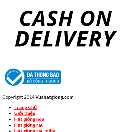
Copyright 2014
Vuahatgiong.com
Trang Chủ
Giới thiệu
Hạt giống hoa
Hạt giống rau
Hạt giống rau mầm