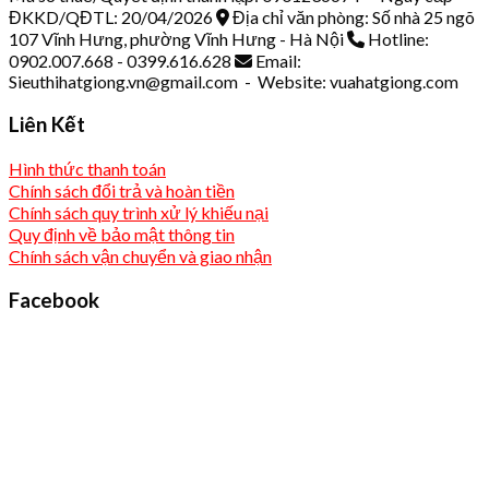
ĐKKD/QĐTL: 20/04/2026
Địa chỉ văn phòng: Số nhà 25 ngõ
107 Vĩnh Hưng, phường Vĩnh Hưng - Hà Nội
Hotline:
0902.007.668 - 0399.616.628
Email:
Sieuthihatgiong.vn@gmail.com - Website: vuahatgiong.com
Liên Kết
Hình thức thanh toán
Chính sách đổi trả và hoàn tiền
Chính sách quy trình xử lý khiếu nại
Quy định về bảo mật thông tin
Chính sách vận chuyển và giao nhận
Facebook