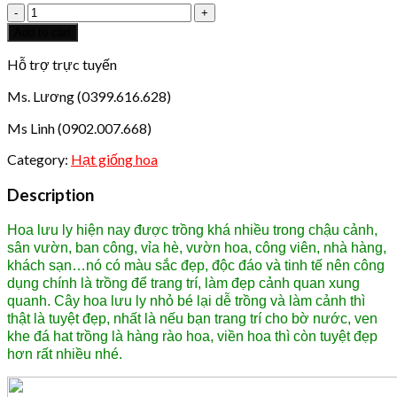
Hạt
giống
Add to cart
lưu
ly
Hỗ trợ trực tuyến
xanh
Ms. Lương (0399.616.628)
quantity
Ms Linh (0902.007.668)
Category:
Hạt giống hoa
Description
Hoa lưu ly hiện nay được trồng khá nhiều trong chậu cảnh,
sân vườn, ban công, vỉa hè, vườn hoa, công viên, nhà hàng,
khách sạn…nó có màu sắc đẹp, độc đáo và tinh tế nên công
dụng chính là trồng để trang trí, làm đẹp cảnh quan xung
quanh. Cây hoa lưu ly nhỏ bé lại dễ trồng và làm cảnh thì
thật là tuyệt đẹp, nhất là nếu bạn trang trí cho bờ nước, ven
khe đá hat trồng là hàng rào hoa, viền hoa thì còn tuyệt đẹp
hơn rất nhiều nhé.