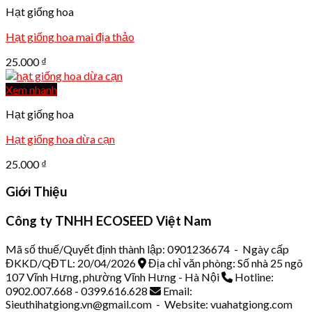
Hạt giống hoa
Hạt giống hoa mai địa thảo
25.000
₫
Xem nhanh
Hạt giống hoa
Hạt giống hoa dừa cạn
25.000
₫
Giới Thiệu
Công ty TNHH ECOSEED Việt Nam
Mã số thuế/Quyết định thành lập: 0901236674 - Ngày cấp
ĐKKD/QĐTL: 20/04/2026
Địa chỉ văn phòng: Số nhà 25 ngõ
107 Vĩnh Hưng, phường Vĩnh Hưng - Hà Nội
Hotline:
0902.007.668 - 0399.616.628
Email:
Sieuthihatgiong.vn@gmail.com - Website: vuahatgiong.com