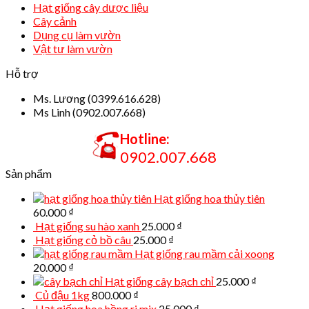
Hạt giống cây dược liệu
Cây cảnh
Dụng cụ làm vườn
Vật tư làm vườn
Hỗ trợ
Ms. Lương (0399.616.628)
Ms Linh (0902.007.668)
Hotline:
0902.007.668
Sản phẩm
Hạt giống hoa thủy tiên
60.000
₫
Hạt giống su hào xanh
25.000
₫
Hạt giống cỏ bồ câu
25.000
₫
Hạt giống rau mầm cải xoong
20.000
₫
Hạt giống cây bạch chỉ
25.000
₫
Củ đậu 1kg
800.000
₫
Hạt giống hoa hồng ri mix
25.000
₫