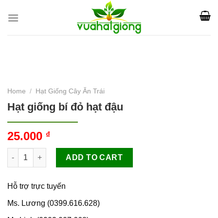
Skip
to
content
Home
/
Hạt Giống Cây Ăn Trái
Hạt giống bí đỏ hạt đậu
25.000
₫
Hạt giống bí đỏ hạt đậu quantity
ADD TO CART
Hỗ trợ trực tuyến
Ms. Lương (0399.616.628)