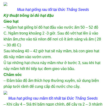
Mua hạt giống rau tốt
tại Đức Thắng Seeds
Kỹ thuật trồng bí đỏ hạt đậu
Gieo hạt
– Ngâm hạt giống bí đỏ hạt đậu vào nước ấm 50 – 52 độ
C. Ngâm trong khoảng 2 -3 giờ. Sau đó vớt hạt lên ủ vào
khăn ẩm,cho vào túi nilon để nơi có ít ánh sáng và ấm ( 28
– 30 độ C)
Sau khoảng 40 – 42 giờ hạt sẽ nảy mầm, bà con gieo hạt
đã nảy mầm vào vườn ươm.
Ủ lại những hạt chưa này mầm như ở bước 3, sau khi hạt
nảy mầm hết thì tiếp tục đem gieo vào bầu.
Chăm sóc
– Đảm bảo độ ẩm thích hợp thường xuyên, sử dụng biện
pháp tưới rãnh để cung cấp đủ nước cho cây.
Mua hạt giống rau mầm
tốt nhất tại Đức Thắng Seeds
– Khi cây 4 – 5lá thì bấm ngọn chính, để cây ra 2 – 3 nhánh