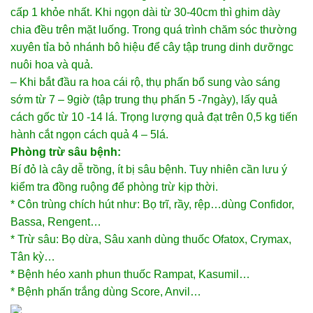
cấp 1 khỏe nhất. Khi ngọn dài từ 30-40cm thì ghim dày
chia đều trên mặt luống. Trong quá trình chăm sóc thường
xuyên tỉa bỏ nhánh bô hiệu để cây tập trung dinh dưỡngc
nuôi hoa và quả.
– Khi bắt đầu ra hoa cái rộ, thụ phấn bổ sung vào sáng
sớm từ 7 – 9giờ (tập trung thụ phấn 5 -7ngày), lấy quả
cách gốc từ 10 -14 lá. Trọng lượng quả đạt trên 0,5 kg tiến
hành cắt ngọn cách quả 4 – 5lá.
Phòng trừ sâu bệnh:
Bí đỏ là cây dễ trồng, ít bị sâu bệnh. Tuy nhiên cần lưu ý
kiểm tra đồng ruộng để phòng trừ kịp thời.
* Côn trùng chích hút như: Bọ trĩ, rầy, rệp…dùng Confidor,
Bassa, Rengent…
* Trừ sâu: Bọ dừa, Sâu xanh dùng thuốc Ofatox, Crymax,
Tân kỳ…
* Bệnh héo xanh phun thuốc Rampat, Kasumil…
* Bệnh phấn trắng dùng Score, Anvil…