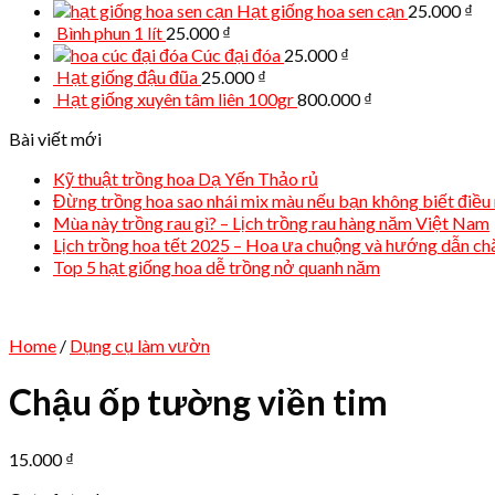
Hạt giống hoa sen cạn
25.000
₫
Bình phun 1 lít
25.000
₫
Cúc đại đóa
25.000
₫
Hạt giống đậu đũa
25.000
₫
Hạt giống xuyên tâm liên 100gr
800.000
₫
Bài viết mới
Kỹ thuật trồng hoa Dạ Yến Thảo rủ
Đừng trồng hoa sao nhái mix màu nếu bạn không biết điều 
Mùa này trồng rau gì? – Lịch trồng rau hàng năm Việt Nam
Lịch trồng hoa tết 2025 – Hoa ưa chuộng và hướng dẫn c
Top 5 hạt giống hoa dễ trồng nở quanh năm
Home
/
Dụng cụ làm vườn
Chậu ốp tường viền tim
15.000
₫