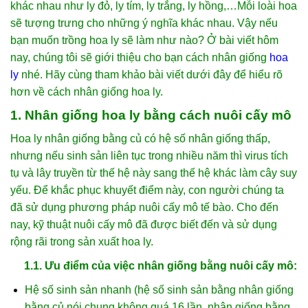
khác nhau như ly đỏ, ly tím, ly trắng, ly hồng,…Mỗi loài hoa
sẽ tượng trưng cho những ý nghĩa khác nhau. Vậy nếu
bạn muốn trồng hoa ly sẽ làm như nào? Ở bài viết hôm
nay, chúng tôi sẽ giới thiệu cho bạn cách nhân giống
hoa
ly
nhé. Hãy cùng tham khảo bài viết dưới đây để hiểu rõ
hơn về cách nhân giống hoa ly.
1. Nhân giống hoa ly bằng cách nuôi cấy mô
Hoa ly nhân giống bằng củ có hệ số nhân giống thấp,
nhưng nếu sinh sản liên tục trong nhiều năm thì virus tích
tụ và lây truyền từ thế hệ này sang thế hệ khác làm cây suy
yếu. Để khắc phục khuyết điểm này, con người chúng ta
đã sử dụng phương pháp nuôi cấy mô tế bào. Cho đến
nay, kỹ thuật nuôi cấy mô đã được biết đến và sử dụng
rộng rãi trong sản xuất hoa ly.
1.1. Ưu điểm của việc nhân giống bằng nuôi cấy mô:
Hệ số sinh sản nhanh (hệ số sinh sản bằng nhân giống
bằng củ nói chung không quá 16 lần, nhân giống bằng