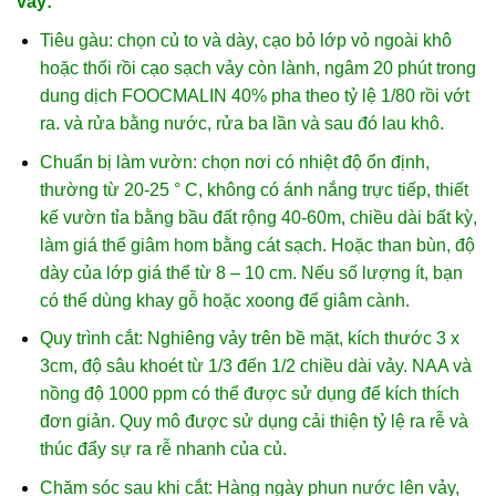
vảy:
Tiêu gàu: chọn củ to và dày, cạo bỏ lớp vỏ ngoài khô
hoặc thối rồi cạo sạch vảy còn lành, ngâm 20 phút trong
dung dịch FOOCMALIN 40% pha theo tỷ lệ 1/80 rồi vớt
ra. và rửa bằng nước, rửa ba lần và sau đó lau khô.
Chuẩn bị làm vườn: chọn nơi có nhiệt độ ổn định,
thường từ 20-25 ° C, không có ánh nắng trực tiếp, thiết
kế vườn tỉa bằng bầu đất rộng 40-60m, chiều dài bất kỳ,
làm giá thể giâm hom bằng cát sạch. Hoặc than bùn, độ
dày của lớp giá thể từ 8 – 10 cm. Nếu số lượng ít, bạn
có thể dùng khay gỗ hoặc xoong để giâm cành.
Quy trình cắt: Nghiêng vảy trên bề mặt, kích thước 3 x
3cm, độ sâu khoét từ 1/3 đến 1/2 chiều dài vảy. NAA và
nồng độ 1000 ppm có thể được sử dụng để kích thích
đơn giản. Quy mô được sử dụng cải thiện tỷ lệ ra rễ và
thúc đẩy sự ra rễ nhanh của củ.
Chăm sóc sau khi cắt: Hàng ngày phun nước lên vảy,