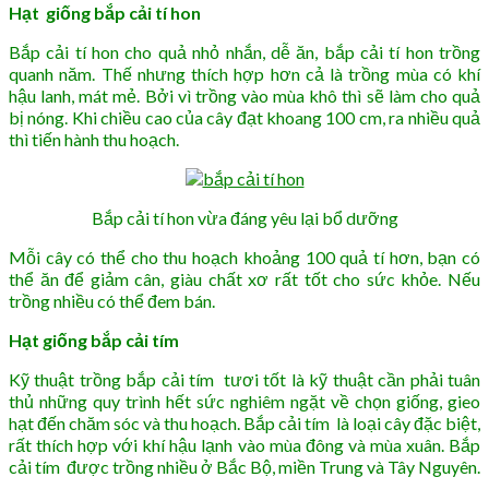
Hạt giống bắp cải tí hon
Bắp cải tí hon cho quả nhỏ nhắn, dễ ăn, bắp cải tí hon trồng
quanh năm. Thế nhưng thích hợp hơn cả là trồng mùa có khí
hậu lanh, mát mẻ. Bởi vì trồng vào mùa khô thì sẽ làm cho quả
bị nóng. Khi chiều cao của cây đạt khoang 100 cm, ra nhiều quả
thì tiến hành thu hoạch.
Bắp cải tí hon vừa đáng yêu lại bổ dưỡng
Mỗi cây có thể cho thu hoạch khoảng 100 quả tí hơn, bạn có
thể ăn để giảm cân, giàu chất xơ rất tốt cho sức khỏe. Nếu
trồng nhiều có thể đem bán.
Hạt giống bắp cải tím
Kỹ thuật trồng bắp cải tím tươi tốt là kỹ thuật cần phải tuân
thủ những quy trình hết sức nghiêm ngặt về chọn giống, gieo
hạt đến chăm sóc và thu hoạch. Bắp cải tím là loại cây đặc biệt,
rất thích hợp với khí hậu lạnh vào mùa đông và mùa xuân. Bắp
cải tím được trồng nhiều ở Bắc Bộ, miền Trung và Tây Nguyên.