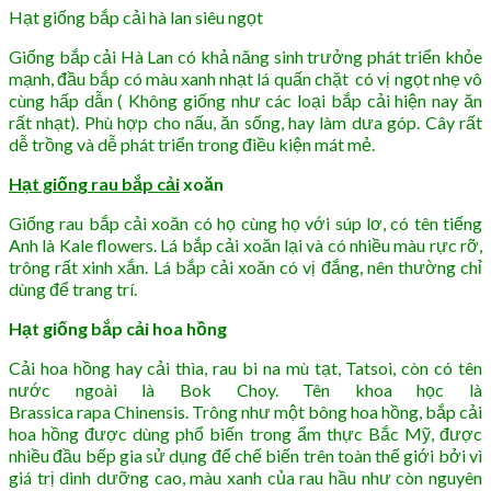
Hạt giống bắp cải hà lan siêu ngọt
Giống bắp cải Hà Lan có khả năng sinh trưởng phát triển khỏe
mạnh, đầu bắp có màu xanh nhạt lá quấn chặt có vị ngọt nhẹ vô
cùng hấp dẫn ( Không giống như các loại bắp cải hiện nay ăn
rất nhạt). Phù hợp cho nấu, ăn sống, hay làm dưa góp. Cây rất
dễ trồng và dễ phát triển trong điều kiện mát mẻ.
Hạt giống rau bắp cải
xoăn
Giống rau bắp cải xoăn có họ cùng họ với súp lơ, có tên tiếng
Anh là Kale flowers. Lá bắp cải xoăn lại và có nhiều màu rực rỡ,
trông rất xinh xắn. Lá bắp cải xoăn có vị đắng, nên thường chỉ
dùng để trang trí.
Hạt giống bắp cải hoa hồng
Cải hoa hồng hay cải thìa, rau bi na mù tạt, Tatsoi, còn có tên
nước ngoài là Bok Choy. Tên khoa học là
Brassica rapa Chinensis. Trông như một bông hoa hồng, bắp cải
hoa hồng được dùng phổ biến trong ẩm thực Bắc Mỹ, được
nhiều đầu bếp gia sử dụng để chế biến trên toàn thế giới bởi vì
giá trị dinh dưỡng cao, màu xanh của rau hầu như còn nguyên