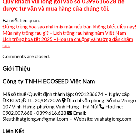
Quý khách vui lòng gọi vào số 0399616628 để
được tư vấn và mua hàng của chúng tôi.
Bài viết liên quan:
Đừng trồng hoa sao nhái mix màu nếu bạn không biết điều này!
Mùa này trồng rau gì? – Lịch trồng rau hàng năm Việt Nam
Lịch trồng hoa tết 2025 – Hoa ưa chuộng và hướng dẫn chăm
sóc
Comments are closed.
Giới Thiệu
Công ty TNHH ECOSEED Việt Nam
Mã số thuế/Quyết định thành lập: 0901236674 - Ngày cấp
ĐKKD/QĐTL: 20/04/2026
Địa chỉ văn phòng: Số nhà 25 ngõ
107 Vĩnh Hưng, phường Vĩnh Hưng - Hà Nội
Hotline:
0902.007.668 - 0399.616.628
Email:
Sieuthihatgiong.vn@gmail.com - Website: vuahatgiong.com
Liên Kết