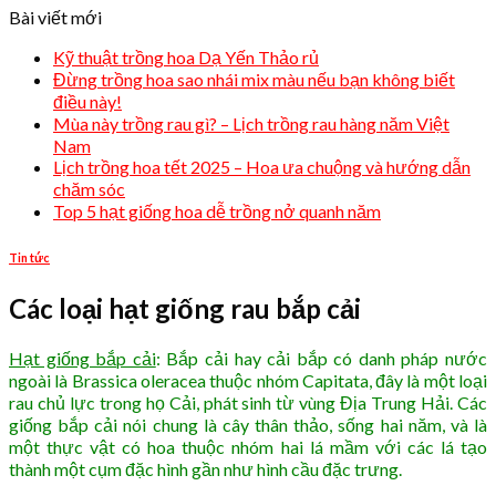
Bài viết mới
Kỹ thuật trồng hoa Dạ Yến Thảo rủ
Đừng trồng hoa sao nhái mix màu nếu bạn không biết
điều này!
Mùa này trồng rau gì? – Lịch trồng rau hàng năm Việt
Nam
Lịch trồng hoa tết 2025 – Hoa ưa chuộng và hướng dẫn
chăm sóc
Top 5 hạt giống hoa dễ trồng nở quanh năm
Tin tức
Các loại hạt giống rau bắp cải
Hạt giống bắp cải
: Bắp cải hay cải bắp có danh pháp nước
ngoài là Brassica oleracea thuộc nhóm Capitata, đây là một loại
rau chủ lực trong họ Cải, phát sinh từ vùng Địa Trung Hải. Các
giống bắp cải nói chung là cây thân thảo, sống hai năm, và là
một thực vật có hoa thuộc nhóm hai lá mầm với các lá tạo
thành một cụm đặc hình gần như hình cầu đặc trưng.