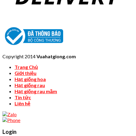
Copyright 2014
Vuahatgiong.com
Trang Chủ
Giới thiệu
Hạt giống hoa
Hạt giống rau
Hạt giống rau mầm
Tin tức
Liên hệ
Login