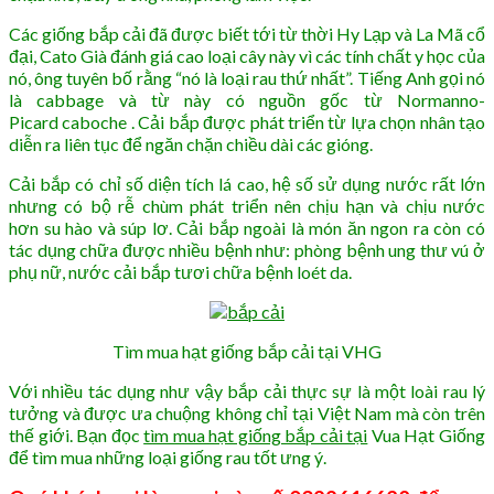
Các giống bắp cải đã được biết tới từ thời Hy Lạp và La Mã cổ
đại, Cato Già đánh giá cao loại cây này vì các tính chất y học của
nó, ông tuyên bố rằng “nó là loại rau thứ nhất”. Tiếng Anh gọi nó
là cabbage và từ này có nguồn gốc từ Normanno-
Picard caboche . Cải bắp được phát triển từ lựa chọn nhân tạo
diễn ra liên tục để ngăn chặn chiều dài các gióng.
Cải bắp có chỉ số diện tích lá cao, hệ số sử dụng nước rất lớn
nhưng có bộ rễ chùm phát triển nên chịu hạn và chịu nước
hơn su hào và súp lơ. Cải bắp ngoài là món ăn ngon ra còn có
tác dụng chữa được nhiều bệnh như: phòng bệnh ung thư vú ở
phụ nữ, nước cải bắp tươi chữa bệnh loét da.
Tìm mua hạt giống bắp cải tại VHG
Với nhiều tác dụng như vậy bắp cải thực sự là một loài rau lý
tưởng và được ưa chuộng không chỉ tại Việt Nam mà còn trên
thế giới. Bạn đọc
tìm mua hạt giống bắp cải tại
Vua Hạt Giống
để tìm mua những loại giống rau tốt ưng ý.