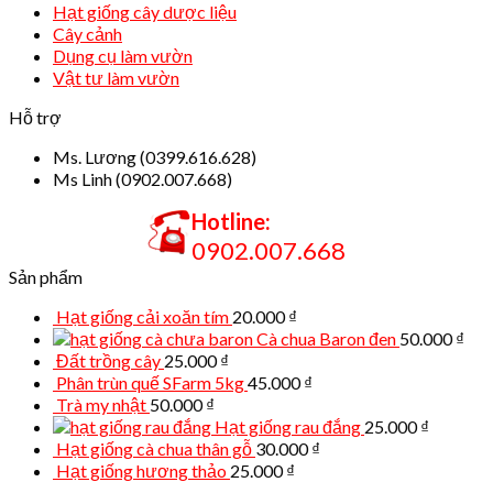
Hạt giống cây dược liệu
Cây cảnh
Dụng cụ làm vườn
Vật tư làm vườn
Hỗ trợ
Ms. Lương (0399.616.628)
Ms Linh (0902.007.668)
Hotline:
0902.007.668
Sản phẩm
Hạt giống cải xoăn tím
20.000
₫
Cà chua Baron đen
50.000
₫
Đất trồng cây
25.000
₫
Phân trùn quế SFarm 5kg
45.000
₫
Trà my nhật
50.000
₫
Hạt giống rau đắng
25.000
₫
Hạt giống cà chua thân gỗ
30.000
₫
Hạt giống hương thảo
25.000
₫