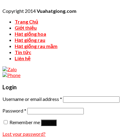
Copyright 2014
Vuahatgiong.com
Trang Chủ
Giới thiệu
Hạt giống hoa
Hạt giống rau
Hạt giống rau mầm
Tin tức
Liên hệ
Login
Username or email address
*
Password
*
Remember me
Log in
Lost your password?