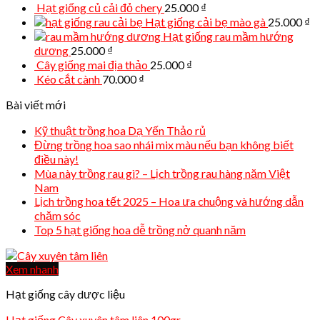
Hạt giống củ cải đỏ chery
25.000
₫
Hạt giống cải bẹ mào gà
25.000
₫
Hạt giống rau mầm hướng
dương
25.000
₫
Cây giống mai địa thảo
25.000
₫
Kéo cắt cành
70.000
₫
Bài viết mới
Kỹ thuật trồng hoa Dạ Yến Thảo rủ
Đừng trồng hoa sao nhái mix màu nếu bạn không biết
điều này!
Mùa này trồng rau gì? – Lịch trồng rau hàng năm Việt
Nam
Lịch trồng hoa tết 2025 – Hoa ưa chuộng và hướng dẫn
chăm sóc
Top 5 hạt giống hoa dễ trồng nở quanh năm
Xem nhanh
Hạt giống cây dược liệu
Hạt giống Cây xuyên tâm liên 100gr