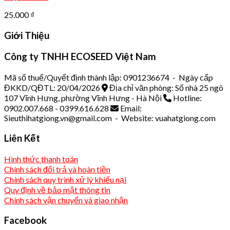
25.000
₫
Giới Thiệu
Công ty TNHH ECOSEED Việt Nam
Mã số thuế/Quyết định thành lập: 0901236674 - Ngày cấp
ĐKKD/QĐTL: 20/04/2026
Địa chỉ văn phòng: Số nhà 25 ngõ
107 Vĩnh Hưng, phường Vĩnh Hưng - Hà Nội
Hotline:
0902.007.668 - 0399.616.628
Email:
Sieuthihatgiong.vn@gmail.com - Website: vuahatgiong.com
Liên Kết
Hình thức thanh toán
Chính sách đổi trả và hoàn tiền
Chính sách quy trình xử lý khiếu nại
Quy định về bảo mật thông tin
Chính sách vận chuyển và giao nhận
Facebook