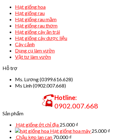
Hạt giống hoa
Hạt giống rau
Hạt giống rau mầm
Hạt giống rau thơm
Hạt giống cây ăn trái
Hạt giống cây dược liệu
Cây cảnh
Dụng cụ làm vườn
Vật tư làm vườn
Hỗ trợ
Ms. Lương (0399.616.628)
Ms Linh (0902.007.668)
Hotline:
0902.007.668
Sản phẩm
Hạt giống ớt chỉ địa
25.000
₫
Hạt giống hoa mây
25.000
₫
Chậu kẹp lan can
70.000
₫