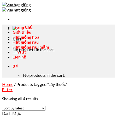
Skip
to
content
Trang Chủ
Giới thiệu
Hạt giống hoa
Cart
Hạt giống rau
Hạt giống rau mầm
No products in the cart.
Tin tức
Liên hệ
0
₫
No products in the cart.
Home
/
Products tagged “cây thuốc”
Filter
Showing all 4 results
Danh Mục