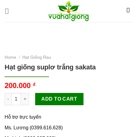
Skip
to
content
Home
/
Hạt Giống Rau
Hạt giống suplơ trắng sakata
200.000
₫
Hạt giống suplơ trắng sakata quantity
ADD TO CART
Hỗ trợ trực tuyến
Ms. Lương (0399.616.628)