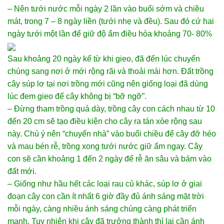
– Nên tưới nước mỗi ngày 2 lần vào buổi sớm và chiều
mát, trong 7 – 8 ngày liền (tưới nhẹ và đều). Sau đó cứ hai
ngày tưới một lần để giữ độ ẩm điều hòa khoảng 70- 80%
Sau khoảng 20 ngày kể từ khi gieo, đã đến lúc chuyển
chúng sang nơi ở mới rộng rãi và thoải mái hơn. Đất trồng
cây súp lơ tại nơi trồng mới cũng nên giống loại đã dùng
lúc đem gieo để cây không bị “bỡ ngỡ”.
– Đừng tham trồng quá dày, trồng cây con cách nhau từ 10
đến 20 cm sẽ tạo điều kiện cho cây ra tán xòe rộng sau
này. Chú ý nên “chuyển nhà” vào buổi chiều để cây đỡ héo
và mau bén rễ, trồng xong tưới nước giữ ẩm ngay. Cây
con sẽ cần khoảng 1 đến 2 ngày để rễ ăn sâu và bám vào
đất mới.
– Giống như hầu hết các loại rau củ khác, súp lơ ở giai
đoạn cây con cần ít nhất 6 giờ đầy đủ ánh sáng mặt trời
mỗi ngày, càng nhiều ánh sáng chúng càng phát triển
mạnh. Tuy nhiên khi cây đã trưởng thành thì lại cần ánh