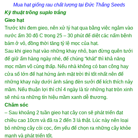
Mua hạt giống rau
chất lượng tại Đức Thắng Seeds
Kỹ thuật trồng suplo trắng
Gieo hạt
Trước khi đem gieo, nên xử lý hạt qua bằng việc ngâm vào
nước ấm 30 độ C trong 25 – 30 phút để diệt các nấm bệnh
bám ở vỏ, đồng thời tăng tỷ lệ mọc của hạt.
Sau khi gieo hạt vào những khay nhỏ, bạn đừng quên tưới
để giữ ẩm hàng ngày nhé, để chúng “khát” thì khả năng
mọc mầm vô cùng thấp. Nếu nhà không có ban công hay
cửa sổ lớn để hạt hứng ánh mặt trời thì tốt nhất nên để
những khay này dưới ánh sáng đèn sưởi để kích thích nảy
mầm. Nếu thuận lợi thì chỉ 4 ngày là từ những hạt tròn xinh
sẽ nhú ra những tín hiệu mầm xanh dễ thương.
Chăm sóc
– Sau khoảng 2 tuần gieo hạt cây con sẽ phát triển đạt
chiều cao 10cm và đã ra 2 đến 3 lá thật. Lúc này nên loại
bỏ những cây còi cọc, ốm yếu để chọn ra những cây khỏe
mạnh và phát triển tốt.