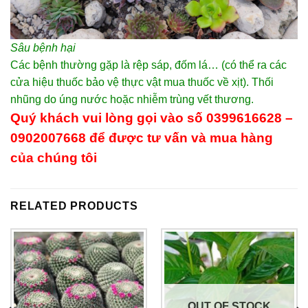
Sâu bệnh hại
Các bệnh thường gặp là rệp sáp, đốm lá… (có thể ra các
cửa hiệu thuốc bảo vệ thực vật mua thuốc về xịt). Thối
nhũng do úng nước hoặc nhiễm trùng vết thương.
Quý khách vui lòng gọi vào số 0399616628
–
0902007668
để được tư vấn và mua hàng
của chúng tôi
RELATED PRODUCTS
OUT OF STOCK