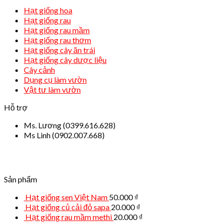
Hạt giống hoa
Hạt giống rau
Hạt giống rau mầm
Hạt giống rau thơm
Hạt giống cây ăn trái
Hạt giống cây dược liệu
Cây cảnh
Dụng cụ làm vườn
Vật tư làm vườn
Hỗ trợ
Ms. Lương (0399.616.628)
Ms Linh (0902.007.668)
Sản phẩm
Hạt giống sen Việt Nam
50.000
₫
Hạt giống củ cải đỏ sapa
20.000
₫
Hạt giống rau mầm methi
20.000
₫