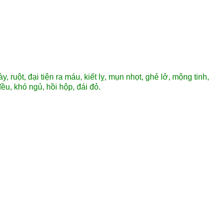
 ruột, đại tiện ra máu, kiết lỵ, mụn nhọt, ghẻ lở, mộng tinh,
đều, khó ngủ, hồi hộp, đái đỏ.