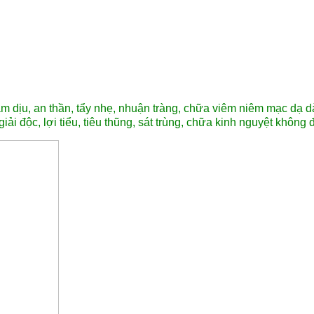
àm dịu, an thần, tẩy nhẹ, nhuận tràng, chữa viêm niêm mạc dạ dày,
iải độc, lợi tiểu, tiêu thũng, sát trùng, chữa kinh nguyệt không 