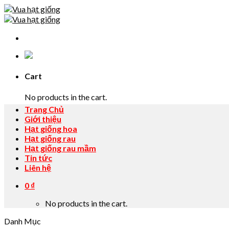
Skip
to
content
Cart
No products in the cart.
Trang Chủ
Giới thiệu
Hạt giống hoa
Hạt giống rau
Hạt giống rau mầm
Tin tức
Liên hệ
0
₫
No products in the cart.
Danh Mục