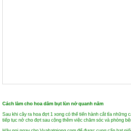
Cách làm cho hoa dâm bụt lùn nở quanh năm
Sau khi cây ra hoa đợt 1 xong có thể tiến hành cắt tỉa những 
tiếp tục nở cho đợt sau cộng thêm việc chăm sóc và phòng b
Hãy gọi ngay cho Vuahatgiong.com để được cung cấp hạt giố