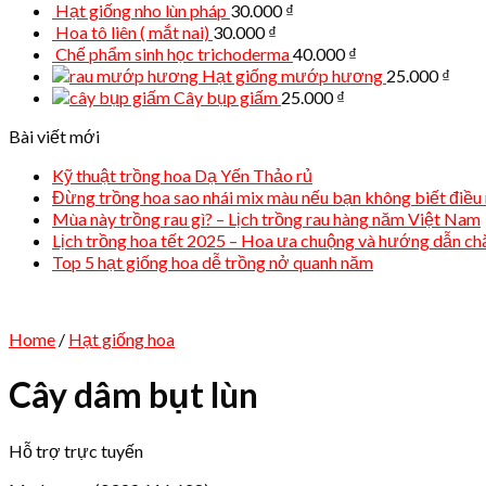
Hạt giống nho lùn pháp
30.000
₫
Hoa tô liên ( mắt nai)
30.000
₫
Chế phẩm sinh học trichoderma
40.000
₫
Hạt giống mướp hương
25.000
₫
Cây bụp giấm
25.000
₫
Bài viết mới
Kỹ thuật trồng hoa Dạ Yến Thảo rủ
Đừng trồng hoa sao nhái mix màu nếu bạn không biết điều 
Mùa này trồng rau gì? – Lịch trồng rau hàng năm Việt Nam
Lịch trồng hoa tết 2025 – Hoa ưa chuộng và hướng dẫn c
Top 5 hạt giống hoa dễ trồng nở quanh năm
Home
/
Hạt giống hoa
Cây dâm bụt lùn
Hỗ trợ trực tuyến