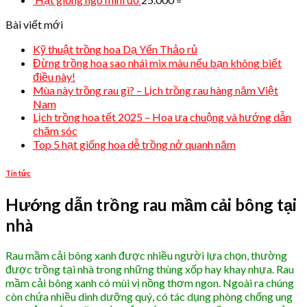
Bài viết mới
Kỹ thuật trồng hoa Dạ Yến Thảo rủ
Đừng trồng hoa sao nhái mix màu nếu bạn không biết
điều này!
Mùa này trồng rau gì? – Lịch trồng rau hàng năm Việt
Nam
Lịch trồng hoa tết 2025 – Hoa ưa chuộng và hướng dẫn
chăm sóc
Top 5 hạt giống hoa dễ trồng nở quanh năm
Tin tức
Hướng dẫn trồng rau mầm cải bông tại
nhà
Rau mầm cải bông xanh được nhiều người lựa chọn, thường
được trồng tại nhà trong những thùng xốp hay khay nhựa. Rau
mầm cải bông xanh có mùi vị nồng thơm ngon. Ngoài ra chúng
còn chứa nhiều dinh dưỡng quý, có tác dụng phòng chống ung