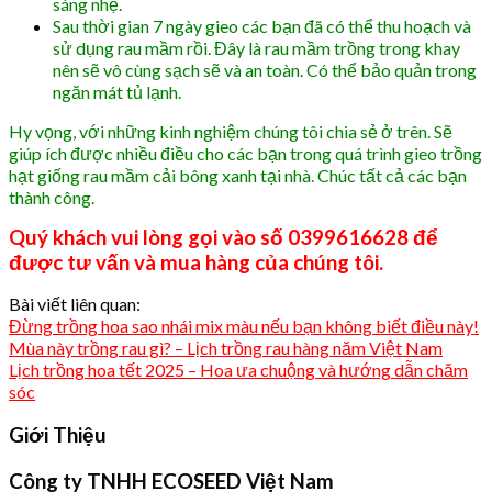
sáng nhẹ.
Sau thời gian 7 ngày gieo các bạn đã có thể thu hoạch và
sử dụng rau mầm rồi. Đây là rau mầm trồng trong khay
nên sẽ vô cùng sạch sẽ và an toàn. Có thể bảo quản trong
ngăn mát tủ lạnh.
Hy vọng, với những kinh nghiệm chúng tôi chia sẻ ở trên. Sẽ
giúp ích được nhiều điều cho các bạn trong quá trình gieo trồng
hạt giống rau mầm cải bông xanh tại nhà. Chúc tất cả các bạn
thành công.
Quý khách vui lòng gọi vào số 0399616628 để
được tư vấn và mua hàng của chúng tôi.
Bài viết liên quan:
Đừng trồng hoa sao nhái mix màu nếu bạn không biết điều này!
Mùa này trồng rau gì? – Lịch trồng rau hàng năm Việt Nam
Lịch trồng hoa tết 2025 – Hoa ưa chuộng và hướng dẫn chăm
sóc
Giới Thiệu
Công ty TNHH ECOSEED Việt Nam