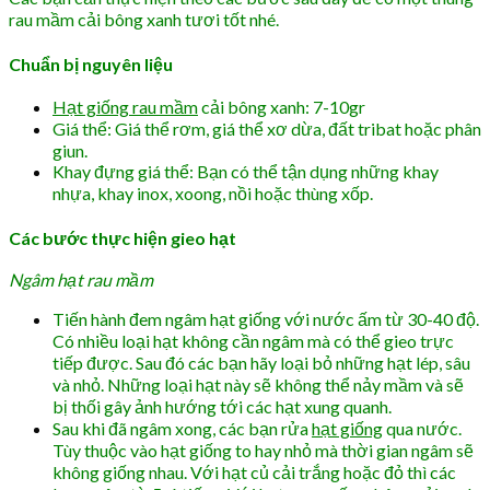
rau mầm cải bông xanh tươi tốt nhé.
Chuẩn bị nguyên liệu
Hạt giống rau mầm
cải bông xanh: 7-10gr
Giá thể: Giá thể rơm, giá thể xơ dừa, đất tribat hoặc phân
giun.
Khay đựng giá thể: Bạn có thể tận dụng những khay
nhựa, khay inox, xoong, nồi hoặc thùng xốp.
Các bước thực hiện gieo hạt
Ngâm hạt rau mầm
Tiến hành đem ngâm hạt giống với nước ấm từ 30-40 độ.
Có nhiều loại hạt không cần ngâm mà có thể gieo trực
tiếp được. Sau đó các bạn hãy loại bỏ những hạt lép, sâu
và nhỏ. Những loại hạt này sẽ không thể nảy mầm và sẽ
bị thối gây ảnh hướng tới các hạt xung quanh.
Sau khi đã ngâm xong, các bạn rửa
hạt giống
qua nước.
Tùy thuộc vào hạt giống to hay nhỏ mà thời gian ngâm sẽ
không giống nhau. Với hạt củ cải trắng hoặc đỏ thì các