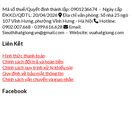
Mã số thuế/Quyết định thành lập: 0901236674 - Ngày cấp
ĐKKD/QĐTL: 20/04/2026
Địa chỉ văn phòng: Số nhà 25 ngõ
107 Vĩnh Hưng, phường Vĩnh Hưng - Hà Nội
Hotline:
0902.007.668 - 0399.616.628
Email:
Sieuthihatgiong.vn@gmail.com - Website: vuahatgiong.com
Liên Kết
Hình thức thanh toán
Chính sách đổi trả và hoàn tiền
Chính sách quy trình xử lý khiếu nại
Quy định về bảo mật thông tin
Chính sách vận chuyển và giao nhận
Facebook