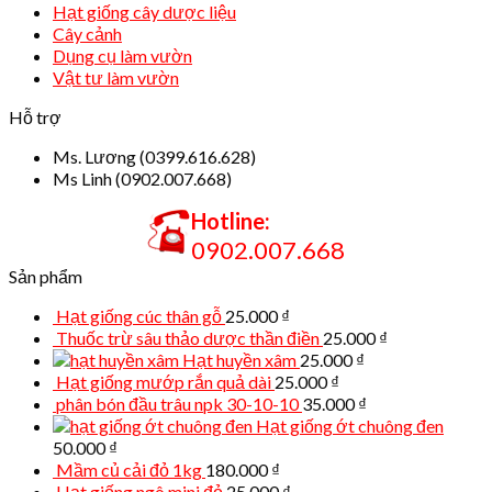
Hạt giống cây dược liệu
Cây cảnh
Dụng cụ làm vườn
Vật tư làm vườn
Hỗ trợ
Ms. Lương (0399.616.628)
Ms Linh (0902.007.668)
Hotline:
0902.007.668
Sản phẩm
Hạt giống cúc thân gỗ
25.000
₫
Thuốc trừ sâu thảo dược thần điền
25.000
₫
Hạt huyền xâm
25.000
₫
Hạt giống mướp rắn quả dài
25.000
₫
phân bón đầu trâu npk 30-10-10
35.000
₫
Hạt giống ớt chuông đen
50.000
₫
Mầm củ cải đỏ 1kg
180.000
₫
Hạt giống ngô mini đỏ
25.000
₫