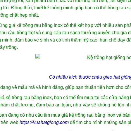
t lượng tốt, sản phẩm bền chắc với tuổi thọ lâu bền, tiết kiệm 
 lới. Đồng thời, thiết kế thông minh giúp bạn có thể trồng rau s
ông chật hẹp nhất.
ng giá kệ trồng rau bằng inox có thể kết hợp với nhiều sản p
hu cầu trồng trọt và cung cấp rau sạch thường xuyên cho gia đì
 minh, đảm bảo vệ sinh và có tính thẩm mỹ cao, hạn chế dây đấ
ây trồng.
Có nhiều kích thước chậu gieo hạt giống
dạng về mẫu mã và hình dáng, giúp bạn thuận tiện hơn cho công
iá kệ trồng rau bằng inox, bạn có thể tìm mua tại các cửa hàn
phẩm chất lượng, đảm bảo an toàn, như vậy sẽ không hề tốn nh
ạn đang có nhu cầu tìm mua giá kệ trồng rau bằng inox và băn
 trên web
https://vuahatgiong.com
để tìm cho mình những sản p