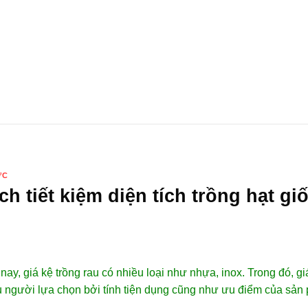
HẠT GIỐNG HOA
HẠT GIỐNG RAU
HẠT GIỐNG RA
ỨC
ch tiết kiệm diện tích trồng hạt gi
nay, giá kệ trồng rau có nhiều loại như nhựa, inox. Trong đó, 
 người lựa chọn bởi tính tiện dụng cũng như ưu điểm của sản