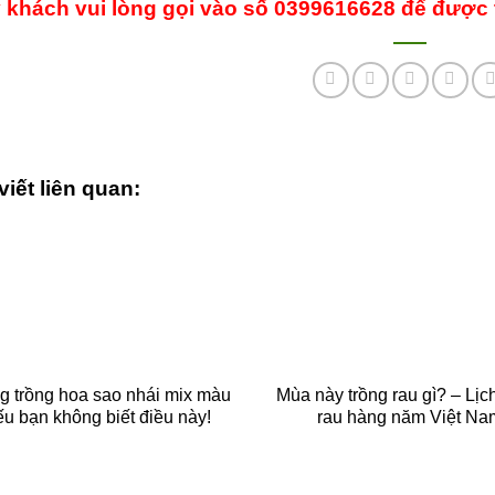
 khách vui lòng gọi vào số 0399616628 để được 
viết liên quan:
 trồng hoa sao nhái mix màu
Mùa này trồng rau gì? – Lịc
ếu bạn không biết điều này!
rau hàng năm Việt Na