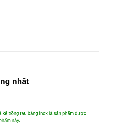
0
₫
U MẦM
TIN TỨC
LIÊN HỆ
ống nhất
giá kệ trồng rau bằng inox là sản phẩm được
 phẩm này.