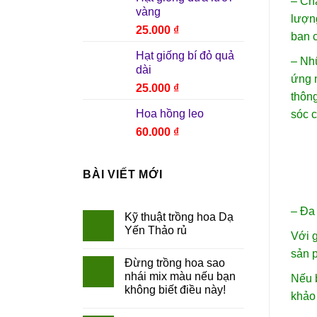
– Chấ
vàng
lượng
25.000
₫
ban c
Hạt giống bí đỏ quả
– Nhữ
dài
ứng n
25.000
₫
thông
Hoa hồng leo
sóc c
60.000
₫
BÀI VIẾT MỚI
– Đa 
Kỹ thuật trồng hoa Dạ
Yến Thảo rủ
Với g
sản 
Đừng trồng hoa sao
nhái mix màu nếu bạn
Nếu b
không biết điều này!
khảo