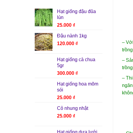
Hạt giống đậu đũa
lùn
25.000
₫
Đậu nành 1kg
– Với
120.000
₫
trồng
Hạt giống cà chua
– Sản
5gr
trồng
300.000
₫
– Thi
Hạt giống hoa mõm
ngăn 
sói
không
25.000
₫
Cỏ nhung nhật
25.000
₫
Hạt giống dưa lưới