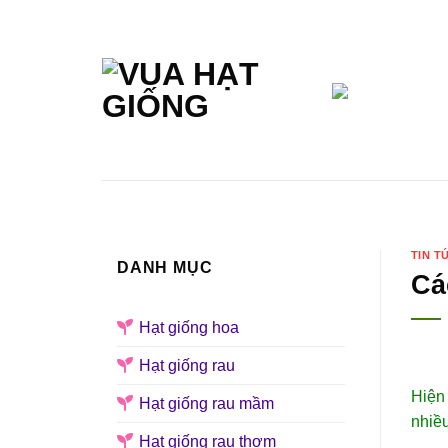
Skip
to
content
TRANG CHỦ
GIỚI THIỆU
TIN T
DANH MỤC
Cá
Hạt giống hoa
Hạt giống rau
Hiện 
Hạt giống rau mầm
nhiều
Hạt giống rau thơm