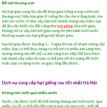
Để nơi thoáng mát
Khi hạt gieo xong thì cần để khay gieo trồng trong vườn nơi
thoáng mát. Nếu bạn gieo ở ruộng thì cần che ni lông hoặc che
bạt cho vườn. Vì như vậy, hạt mới nhanh chóng nảy mầm, tạo
độ ẩm cần thiết cho đất cũng như
hạt giống
vừa mới gieo.
Không chỉ có vậy, khi mới gieo xong thì tiến hành tưới nước
thường xuyên cho hạt giống mới được gieo.
Sau khi gieo được khoảng 5 – 7 ngày thì hạt sẽ nhanh chóng nảy
mầm. Bạn có thể đưa chúng ra chỗ nơi có nhiều ánh sáng hơn,
nhưng không nên để chỗ có ánh sáng trực tiếp. Để kích thích
hạt nhanh nảy mầm thì bạn có thể pha với B1 loãng để tưới,
hoặc bạn có dùng nước vo gạo cũng đều được.
Dịch vụ cung cấp hạt giống rau tốt nhất Hà Nội
Không nên tưới quá nhiều nước
Nước cần được tưới đủ thế nhưng không nên tưới nước quá
nhiều. Vì rất có thể dẫn đến tình trạng cây úng nước, thối dễ