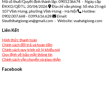
Mã số thuế/Quyết định thành lập: 0901236674 - Ngày cấp
ĐKKD/QĐTL: 20/04/2026
Địa chỉ văn phòng: Số nhà 25 ngõ
107 Vĩnh Hưng, phường Vĩnh Hưng - Hà Nội
Hotline:
0902.007.668 - 0399.616.628
Email:
Sieuthihatgiong.vn@gmail.com - Website: vuahatgiong.com
Liên Kết
Hình thức thanh toán
Chính sách đổi trả và hoàn tiền
Chính sách quy trình xử lý khiếu nại
Quy định về bảo mật thông tin
Chính sách vận chuyển và giao nhận
Facebook