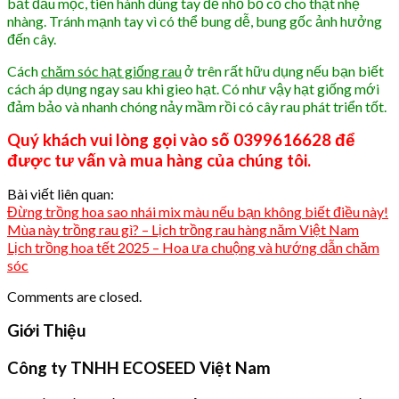
bắt đầu mọc, tiến hành dùng tay để nhổ bỏ cỏ cho thật nhẹ
nhàng. Tránh mạnh tay vì có thể bung dễ, bung gốc ảnh hưởng
đến cây.
Cách
chăm sóc hạt giống rau
ở trên rất hữu dụng nếu bạn biết
cách áp dụng ngay sau khi gieo hạt. Có như vậy hạt giống mới
đảm bảo và nhanh chóng nảy mầm rồi có cây rau phát triển tốt.
Quý khách vui lòng gọi vào số 0399616628 để
được tư vấn và mua hàng của chúng tôi.
Bài viết liên quan:
Đừng trồng hoa sao nhái mix màu nếu bạn không biết điều này!
Mùa này trồng rau gì? – Lịch trồng rau hàng năm Việt Nam
Lịch trồng hoa tết 2025 – Hoa ưa chuộng và hướng dẫn chăm
sóc
Comments are closed.
Giới Thiệu
Công ty TNHH ECOSEED Việt Nam