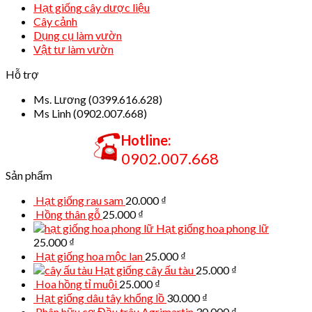
Hạt giống cây dược liệu
Cây cảnh
Dụng cụ làm vườn
Vật tư làm vườn
Hỗ trợ
Ms. Lương (0399.616.628)
Ms Linh (0902.007.668)
Hotline:
0902.007.668
Sản phẩm
Hạt giống rau sam
20.000
₫
Hồng thân gỗ
25.000
₫
Hạt giống hoa phong lữ
25.000
₫
Hạt giống hoa mộc lan
25.000
₫
Hạt giống cây ấu tàu
25.000
₫
Hoa hồng tỉ muội
25.000
₫
Hạt giống dâu tây khổng lồ
30.000
₫
Phân hữu cơ Đầu trâu Agrimartin
30.000
₫