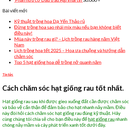
Bài viết mới
Kỹ thuật trồng hoa Dạ Yến Thảo rủ
Đừng trồng hoa sao nhái mix màu nếu bạn không biết
điều này!
Mùa này trồng rau gì? – Lịch trồng rau hàng năm Việt
Nam
Lịch trồng hoa tết 2025 – Hoa ưa chuộng và hướng dẫn
chăm sóc
Top 5 hạt giống hoa dễ trồng nở quanh năm
Tin tức
Cách chăm sóc hạt giống rau tốt nhất.
Hạt giống rau sau khi được gieo xuống đất cần được chăm sóc
và bảo vệ cẩn thận để đảm bảo cho hạt nhanh nảy mầm. Điều
này đòi hỏi cách chăm sóc hạt giống rau đúng kỹ thuật. Hãy
cùng chúng tôi chia sẻ cho bạn điều này để
hạt giống rau
nhanh
chóng nảy mầm và cây phát triển xanh tốt dưới đây.