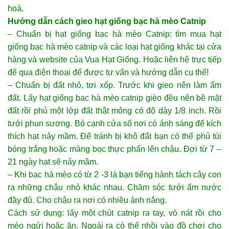
hoá.
Hướng dẫn cách gieo hạt giống bạc hà mèo Catnip
– Chuẩn bị hạt giống bạc hà mèo Catnip: tìm mua hạt
giống bạc hà mèo catnip và các loại hạt giống khác tại cửa
hàng và website của Vua Hạt Giống. Hoặc liên hệ trực tiếp
để qua điện thoại để được tư vấn và hướng dẫn cụ thể!
– Chuẩn bị đất nhỏ, tơi xốp. Trước khi gieo nên làm ẩm
đất. Lấy hạt giống bạc hà mèo catnip gièo đều nên bề mặt
đất rồi phủ một lớp đất thật mỏng có độ dày 1/8 inch. Rồi
tưới phun sương. Bò cạnh cửa sổ nơi có ánh sáng để kích
thích hạt nảy mầm. Để tránh bị khô đất bạn có thể phủ túi
bóng trắng hoặc màng bọc thực phẩn lên chậu. Đợi từ 7 –
21 ngày hạt sẽ nảy mầm.
– Khi bạc hà mèo có từ 2 -3 lá bạn tiếng hành tách cây con
ra những chậu nhỏ khác nhau. Chăm sóc tưới ẩm nước
đầy đủ. Cho chậu ra nơi có nhiều ánh nắng.
Cách sử dụng: lấy một chút catnip ra tay, vò nát rồi cho
mèo ngửi hoặc ăn. Ngoài ra có thể nhồi vào đồ chơi cho