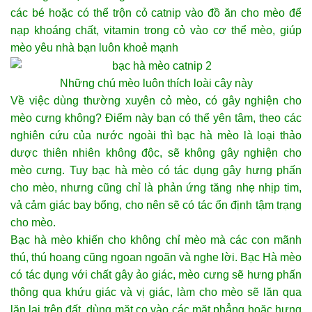
các bé hoặc có thể trộn cỏ catnip vào đồ ăn cho mèo để
nạp khoáng chất, vitamin trong cỏ vào cơ thể mèo, giúp
mèo yêu nhà bạn luôn khoẻ mạnh
Những chú mèo luôn thích loài cây này
Về việc dùng thường xuyên cỏ mèo, có gây nghiện cho
mèo cưng không? Điểm này bạn có thể yên tâm, theo các
nghiên cứu của nước ngoài thì bạc hà mèo là loại thảo
dược thiên nhiên không độc, sẽ không gây nghiện cho
mèo cưng. Tuy bạc hà mèo có tác dụng gây hưng phấn
cho mèo, nhưng cũng chỉ là phản ứng tăng nhẹ nhịp tim,
vả cảm giác bay bổng, cho nên sẽ có tác ổn định tậm trạng
cho mèo.
Bạc hà mèo khiến cho không chỉ mèo mà các con mãnh
thú, thú hoang cũng ngoan ngoãn và nghe lời. Bạc Hà mèo
có tác dụng với chất gây ảo giác, mèo cưng sẽ hưng phấn
thông qua khứu giác và vị giác, làm cho mèo sẽ lăn qua
lăn lại trên đất, dùng mặt cọ vào các mặt phẳng hoặc hưng