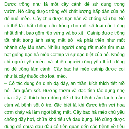
Được trồng như là một cây cảnh để sử dụng trong
vườn. Nó cũng được trồng với chất lượng hấp dẫn của nó
để nuôi mèo. Cây chịu được hạn hán và chống sâu bọ. Nó
có thể là chất chống côn trùng cho một số loại côn trùng
nhất định, bao gồm rệp vừng và bọ xít . Catnip được trồng
tốt nhất trong ánh sáng mặt trời và phát triển như một
nhánh cây lâu năm. Nhiều người đang rất muốn tìm mua
hạt giống bạc hà mèo Catnip vì sự đặc biệt của nó. Không
chỉ người yêu mèo mà nhiều người cũng yêu thích dùng
nó để trồng làm cảnh. Cây bạc hà mèo catnip được coi
như là cây thuốc cho loài mèo.
– Có tác dụng ổn định dạ dày, an thần, kích thích tiết mồ
hôi làm giảm sốt. Hương thơm và đặc tính tác dụng nhẹ
của cây rất thích hợp dùng để chữa bệnh cảm lạnh, cảm
cúm và bệnh sốt ở trẻ, đặc biệt là khi được trộn với hoa
cơm cháy và làm ngọt bằng mật. Cây bạc hà mèo chủ yếu
chống đầy hơi, chữa khó tiêu và đau bụng. Nó cũng được
dùng để chữa đau đầu có liên quan đến các bệnh về tiêu